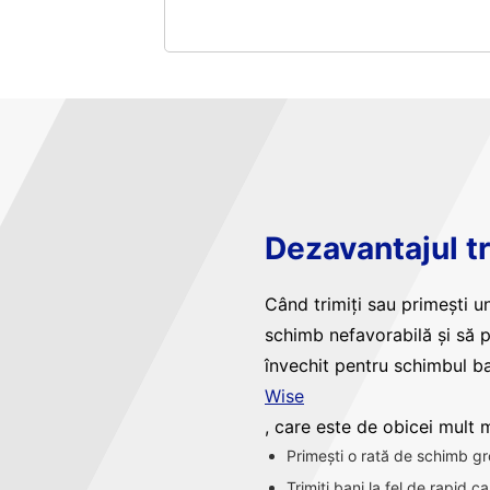
Dezavantajul tr
Când trimiți sau primești un
schimb nefavorabilă și să 
învechit pentru schimbul ba
Wise
, care este de obicei mult ma
Primești o rată de schimb gr
Trimiți bani la fel de rapid 