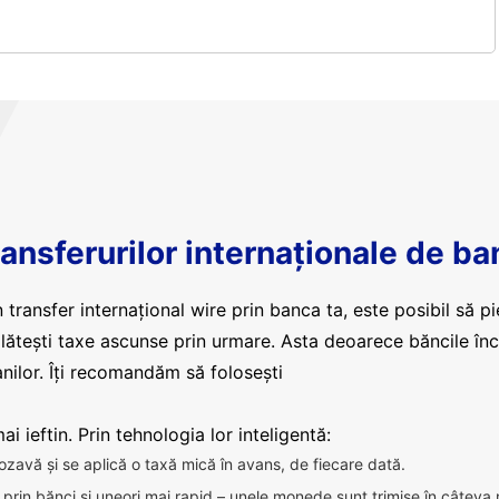
ansferurilor internaționale de ba
 transfer internațional wire prin banca ta, este posibil să pi
plătești taxe ascunse prin urmare. Asta deoarece băncile în
nilor. Îți recomandăm să folosești
i ieftin. Prin tehnologia lor inteligentă:
ozavă și se aplică o taxă mică în avans, de fiecare dată.
ca prin bănci și uneori mai rapid – unele monede sunt trimise în câteva