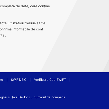
ă completă de date, care conține
e, utilizatorii trebuie să fie
onfirma informațiile de cont
tâi.
ne
|
SWIFT/BIC
|
Verificare Cod SWIFT
|
iei și Țării Galilor cu numărul de companii