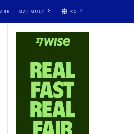
ARE
MAI MULT
RO