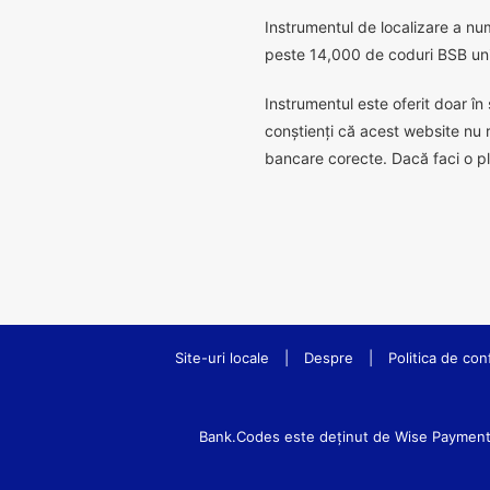
I
nstrumentul de localizare a num
peste 14,000 de coduri BSB un
Instrumentul este oferit doar în 
conștienți că acest website nu 
bancare corecte. Dacă faci o pl
Site-uri locale
|
Despre
|
Politica de conf
Bank.Codes este deținut de Wise Payments L