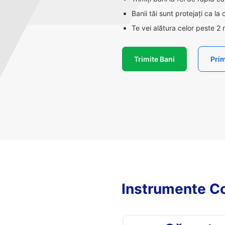
Banii tăi sunt protejați ca la
Te vei alătura celor peste 2 
Trimite Bani
Prim
Instrumente Co