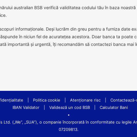
ărului australian BSB verifică validitatea codului tău în baza noastr
ice.
scopuri informaționale. Deși lucrăm din greu pentru a furniza date exact
răspunde în niciun fel de acuratețea acestora. Doar banca ta poate c
ată importantă și urgentă, îți recomandăm să contactezi banca mai în
idenţialitate
|
Politica cookie
|
Atenționare risc
|
Contactează-
IBAN Validator
|
Validează un cod BSB
|
Calculator Bani
•
td. („We”, „SUA”), o companie încorporată în conformitate cu legile Angl
07209813.