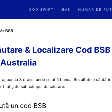
COD SWIFT
IBAN
NUMĂR DE RUT
ăr BSB
utare & Localizare Cod BSB
Australia
ra, banca & orașul unde se află banca. Rezultatele căutării
r fi afișate sub câmpul de căutare.
ută un cod BSB