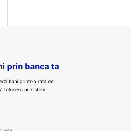
ni prin banca ta
erzi bani printr-o rată de
că folosesc un sistem
 minute.