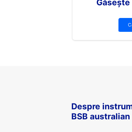
Găsește
C
Despre instrum
BSB australian