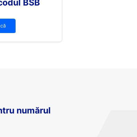
codul BSB
ică
ntru numărul