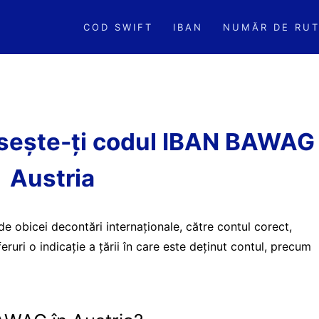
COD SWIFT
IBAN
NUMĂR DE RUT
ește-ți codul IBAN BAWAG
Austria
 de obicei decontări internaționale, către contul corect,
ruri o indicație a țării în care este deținut contul, precum