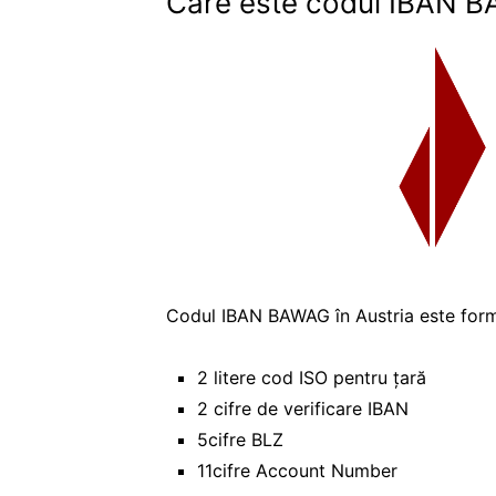
Care este codul IBAN B
Codul IBAN BAWAG în Austria este form
2 litere cod ISO pentru țară
2 cifre de verificare IBAN
5cifre BLZ
11cifre Account Number