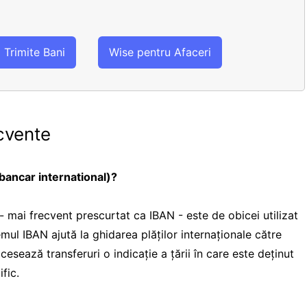
Trimite Bani
Wise pentru Afaceri
cvente
ancar international)?
 mai frecvent prescurtat ca IBAN - este de obicei utilizat
temul IBAN ajută la ghidarea plăților internaționale către
cesează transferuri o indicație a țării în care este deținut
fic.