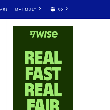
ARE
MAI MULT
RO