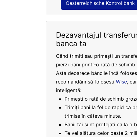
Oesterreichische Kontrollbank
Dezavantajul transferur
banca ta
Când trimiți sau primești un transfe
pierzi bani printr-o rată de schimb
Asta deoarece băncile încă folosesc
recomandăm să folosești
Wise
, ca
inteligentă:
Primești o rată de schimb groza
Trimiți bani la fel de rapid ca 
trimise în câteva minute.
Banii tăi sunt protejați ca la o 
Te vei alătura celor peste 2 mi