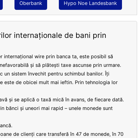
Oberbank
Hypo Noe Landesbank
ilor internaționale de bani prin
r internațional wire prin banca ta, este posibil să
 nefavorabilă și să plătești taxe ascunse prin urmare.
 un sistem învechit pentru schimbul banilor. Îți
re este de obicei mult mai ieftin. Prin tehnologia lor
vă și se aplică o taxă mică în avans, de fiecare dată.
prin bănci și uneori mai rapid – unele monede sunt
bancă.
lioane de clienți care transferă în 47 de monede, în 70