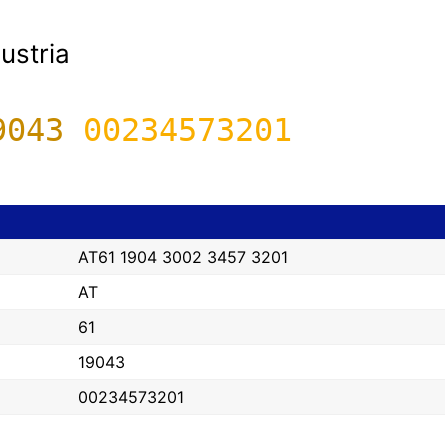
stria
9043
00234573201
AT61 1904 3002 3457 3201
AT
61
19043
00234573201