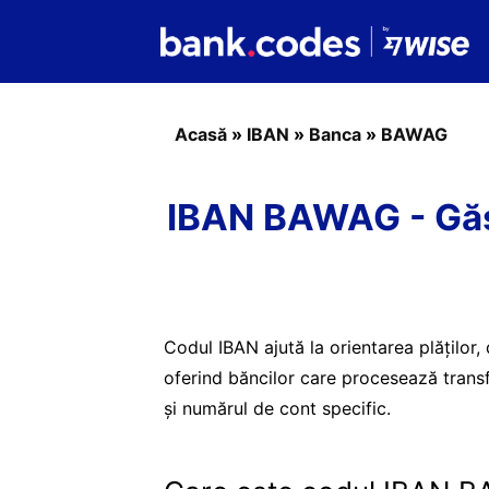
Acasă
»
IBAN
»
Banca
»
BAWAG
IBAN BAWAG - Găs
Codul IBAN ajută la orientarea plăților,
oferind băncilor care procesează transfe
și numărul de cont specific.