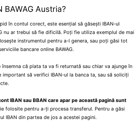
AN BAWAG Austria?
apid în contul corect, este esențial să găsești IBAN-ul
u ar trebui să fie dificilă. Poți fie utiliza exemplul de mai
losește instrumentul pentru a-l genera, sau poți găsi tot
 serviciile bancare online BAWAG.
 însemna că plata ta va fi returnată sau chiar va ajunge în
e important să verifici IBAN-ul la banca ta, sau să soliciți
cte.
 cont IBAN sau BBAN care apar pe această pagină sunt
fie folosite pentru a-ți procesa transferul. Pentru a găsi
rul IBAN din partea de jos a acestei pagini.