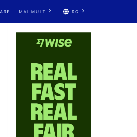
ARE
MAI MULT
RO