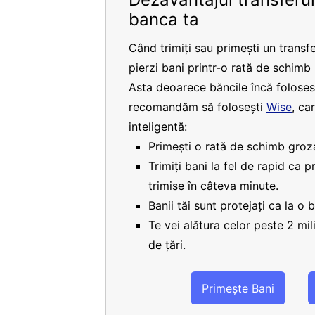
banca ta
Când trimiți sau primești un transfe
pierzi bani printr-o rată de schimb
Asta deoarece băncile încă folosesc
recomandăm să folosești
Wise
, ca
inteligentă:
Primești o rată de schimb groza
Trimiți bani la fel de rapid ca 
trimise în câteva minute.
Banii tăi sunt protejați ca la o 
Te vei alătura celor peste 2 mi
de țări.
Primește Bani