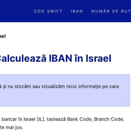
COD SWIFT
IBAN
NUMĂR DE RUT
ael
lculează IBAN în Israel
ă și nu stocăm sau vizualizăm nicio informație pe care
 bancar în Israel [IL], tastează Bank Code, Branch Code,
e mai jos.