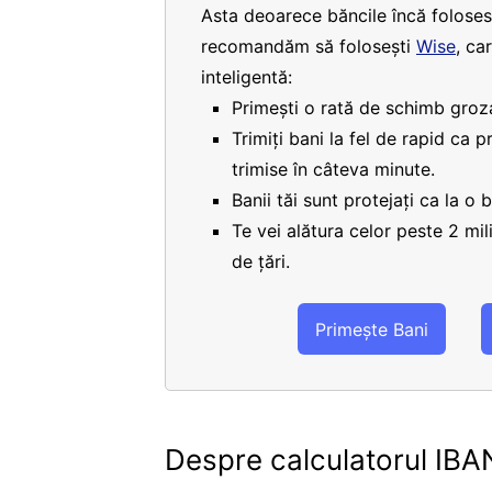
Asta deoarece băncile încă folosesc
recomandăm să folosești
Wise
, ca
inteligentă:
Primești o rată de schimb groza
Trimiți bani la fel de rapid ca 
trimise în câteva minute.
Banii tăi sunt protejați ca la o 
Te vei alătura celor peste 2 mi
de țări.
Primește Bani
Despre calculatorul IBA