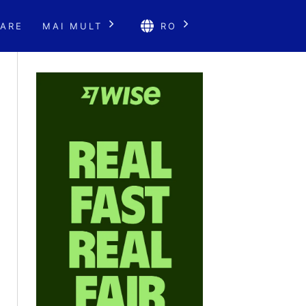
ARE
MAI MULT
RO