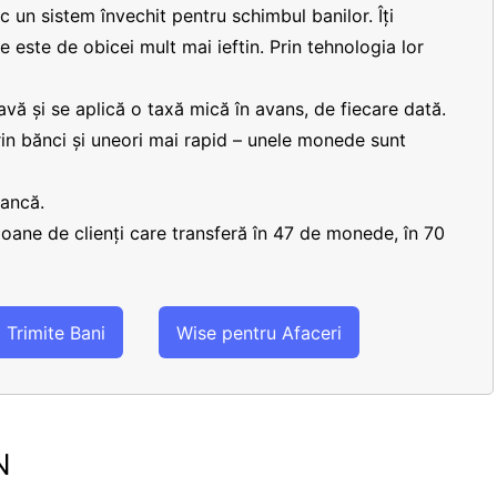
 un sistem învechit pentru schimbul banilor. Îți
re este de obicei mult mai ieftin. Prin tehnologia lor
vă și se aplică o taxă mică în avans, de fiecare dată.
prin bănci și uneori mai rapid – unele monede sunt
bancă.
lioane de clienți care transferă în 47 de monede, în 70
Trimite Bani
Wise pentru Afaceri
N