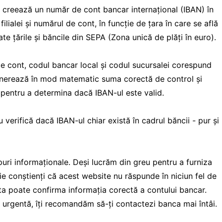
i creează un număr de cont bancar internațional (IBAN) în
ilialei și numărul de cont, în funcție de țara în care se află
e țările și băncile din SEPA (Zona unică de plăți în euro).
e cont, codul bancar local și codul sucursalei corespund
enerează în mod matematic suma corectă de control și
a pentru a determina dacă IBAN-ul este valid.
 verifică dacă IBAN-ul chiar există în cadrul băncii - pur și
puri informaționale. Deși lucrăm din greu pentru a furniza
 fie conștienți că acest website nu răspunde în niciun fel de
a poate confirma informația corectă a contului bancar.
 urgentă, îți recomandăm să-ți contactezi banca mai întâi.