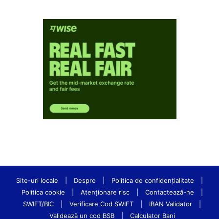
Site-uri locale
|
Despre
|
Politica de confidenţialitate
|
Politica cookie
|
Atenționare risc
|
Contactează-ne
|
SWIFT/BIC
|
Verificare Cod SWIFT
|
IBAN Validator
|
Validează un cod BSB
|
Calculator Bani