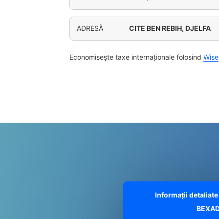
ADRESĂ
CITE BEN REBIH, DJELFA
Economisește taxe internaționale folosind
Wise
Informații detalia
BEXAD