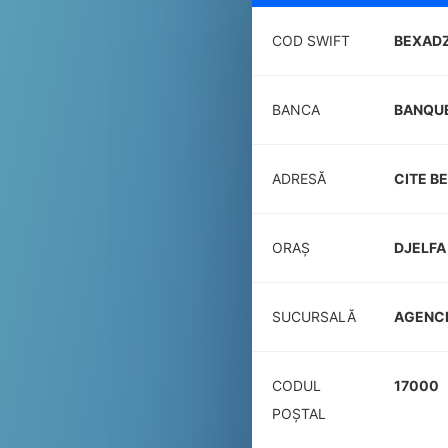
COD SWIFT
BEXAD
BANCA
BANQUE
ADRESĂ
CITE BE
ORAȘ
DJELFA
SUCURSALĂ
AGENCE
CODUL
17000
POŞTAL