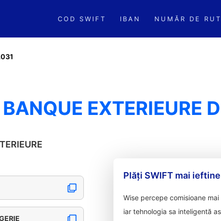
COD SWIFT
IBAN
NUMĂR DE RUT
031
 BANQUE EXTERIEURE D
XTERIEURE
Plăți SWIFT mai ieftine
Wise percepe comisioane mai m
iar tehnologia sa inteligentă a
GERIE