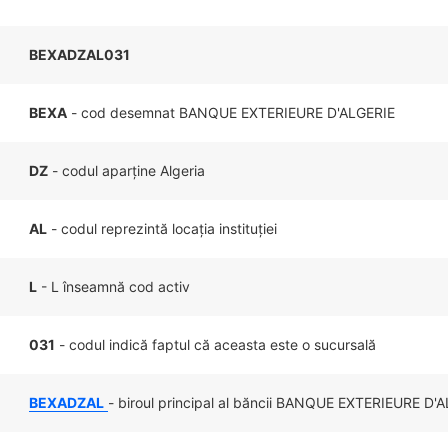
BEXADZAL031
BEXA
- cod desemnat BANQUE EXTERIEURE D'ALGERIE
DZ
- codul aparține Algeria
AL
- codul reprezintă locația instituției
L
- L înseamnă cod activ
031
- codul indică faptul că aceasta este o sucursală
BEXADZAL
- biroul principal al băncii BANQUE EXTERIEURE D'A