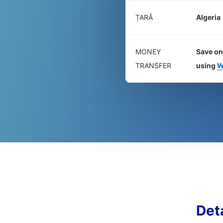
ȚARĂ
Algeria
MONEY
Save on
TRANSFER
using
W
Det