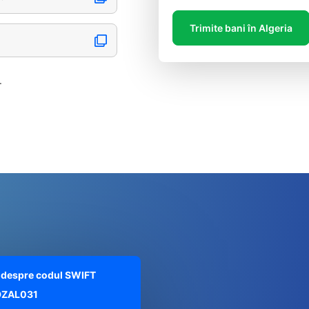
Trimite bani în Algeria
.
te despre codul SWIFT
ZAL031