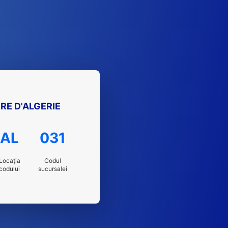
RE D'ALGERIE
AL
031
Locația
Codul
codului
sucursalei