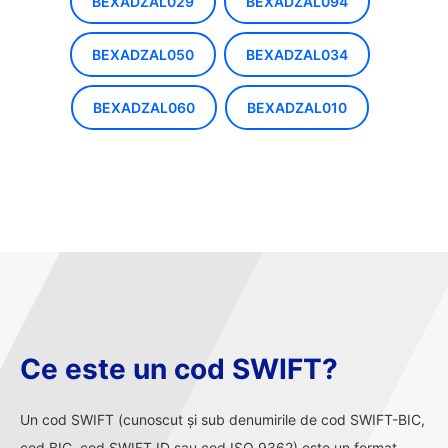
BEXADZAL029
BEXADZAL094
BEXADZAL050
BEXADZAL034
BEXADZAL060
BEXADZAL010
Ce este un cod SWIFT?
Un cod SWIFT (cunoscut și sub denumirile de cod SWIFT-BIC,
cod BIC, cod SWIFT ID sau cod ISO 9362) este un format