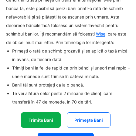
banca ta, este posibil să pierzi bani printr-o rată de schimb
nefavorabilă și să plătești taxe ascunse prin urmare. Asta
deoarece băncile încă folosesc un sistem învechit pentru
schimbul banilor. Îți recomandăm să folosești
Wise
, care este
de obicei mult mai ieftin. Prin tehnologia lor inteligentă:
Primești o rată de schimb grozavă și se aplică o taxă mică
în avans, de fiecare dată.
Trimiți bani la fel de rapid ca prin bănci și uneori mai rapid –
unele monede sunt trimise în câteva minute.
Banii tăi sunt protejați ca la o bancă.
Te vei alătura celor peste 2 milioane de clienți care
transferă în 47 de monede, în 70 de țări.
Trimite Bani
Primește Bani