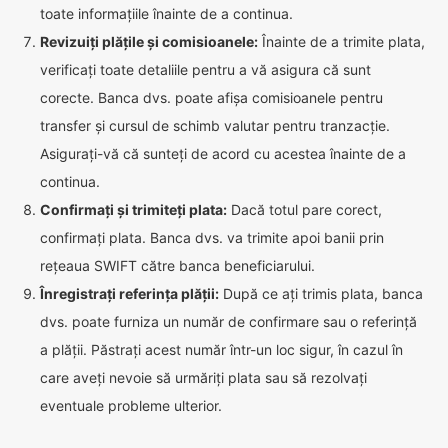
toate informațiile înainte de a continua.
Revizuiți plățile și comisioanele:
Înainte de a trimite plata,
verificați toate detaliile pentru a vă asigura că sunt
corecte. Banca dvs. poate afișa comisioanele pentru
transfer și cursul de schimb valutar pentru tranzacție.
Asigurați-vă că sunteți de acord cu acestea înainte de a
continua.
Confirmați și trimiteți plata:
Dacă totul pare corect,
confirmați plata. Banca dvs. va trimite apoi banii prin
rețeaua SWIFT către banca beneficiarului.
Înregistrați referința plății:
După ce ați trimis plata, banca
dvs. poate furniza un număr de confirmare sau o referință
a plății. Păstrați acest număr într-un loc sigur, în cazul în
care aveți nevoie să urmăriți plata sau să rezolvați
eventuale probleme ulterior.