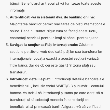
băncii. Beneficiarul ar trebui să vă furnizeze toate aceste
informații.
Autentificați-vă în sistemul dvs. de banking online:
Majoritatea băncilor permit realizarea de plăți internaționale
online. Dacă nu sunteți sigur cum să faceți acest lucru,
contactați serviciul pentru clienți al băncii pentru ajutor.
Navigați la secțiunea Plăți Internaționale:
Căutați o
secțiune pe site-ul web dedicată plăților sau transferurilor
internaționale. Locația exactă a acestei secțiuni variază
între bănci, dar de obicei este găsită în zona plăți sau
transferuri.
Introduceți detaliile plății:
Introduceți detaliile bancare ale
beneficiarului, inclusiv codul SWIFT/BIC și numărul contului
bancar. Va trebui să introduceți și suma pe care doriți să o
transferați și să selectați moneda în care doriți ca
beneficiarul să primească banii. Asigurați-vă că verificați