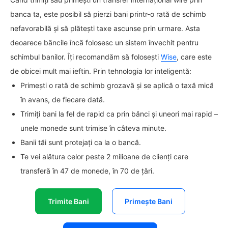
banca ta, este posibil să pierzi bani printr-o rată de schimb
nefavorabilă și să plătești taxe ascunse prin urmare. Asta
deoarece băncile încă folosesc un sistem învechit pentru
schimbul banilor. Îți recomandăm să folosești
Wise
, care este
de obicei mult mai ieftin. Prin tehnologia lor inteligentă:
Primești o rată de schimb grozavă și se aplică o taxă mică
în avans, de fiecare dată.
Trimiți bani la fel de rapid ca prin bănci și uneori mai rapid –
unele monede sunt trimise în câteva minute.
Banii tăi sunt protejați ca la o bancă.
Te vei alătura celor peste 2 milioane de clienți care
transferă în 47 de monede, în 70 de țări.
Trimite Bani
Primește Bani