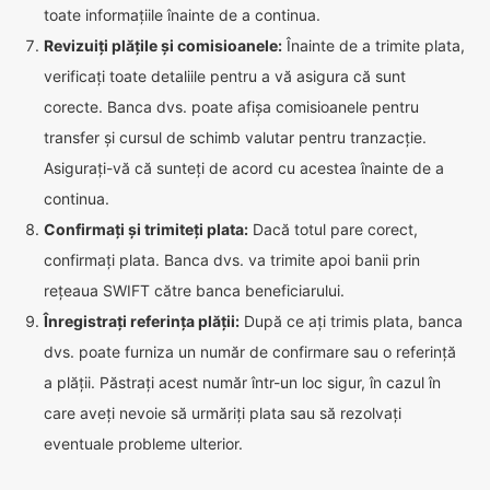
toate informațiile înainte de a continua.
Revizuiți plățile și comisioanele:
Înainte de a trimite plata,
verificați toate detaliile pentru a vă asigura că sunt
corecte. Banca dvs. poate afișa comisioanele pentru
transfer și cursul de schimb valutar pentru tranzacție.
Asigurați-vă că sunteți de acord cu acestea înainte de a
continua.
Confirmați și trimiteți plata:
Dacă totul pare corect,
confirmați plata. Banca dvs. va trimite apoi banii prin
rețeaua SWIFT către banca beneficiarului.
Înregistrați referința plății:
După ce ați trimis plata, banca
dvs. poate furniza un număr de confirmare sau o referință
a plății. Păstrați acest număr într-un loc sigur, în cazul în
care aveți nevoie să urmăriți plata sau să rezolvați
eventuale probleme ulterior.