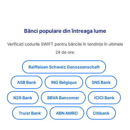
Bănci populare din întreaga lume
Verificați codurile SWIFT pentru băncile în tendințe în ultimele
24 de ore:
Raiffeisen Schweiz Genossenschaft
ASB Bank
ING Belgique
SNS Bank
N26 Bank
BBVA Bancomer
ICICI Bank
Truist Bank
ABN AMRO
Citibank