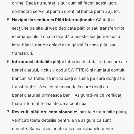
online. Dacă nu sunteți sigur cum să faceți acest lucru,
contactați serviciul pentru clienți al băncii pentru ajutor.
Navigați la secțiunea Plăți Internaționale:
Căutați o
secțiune pe site-ul web dedicată plăților sau transferurilor
internaționale. Locația exactă a acestei secțiuni variază
între bănci, dar de obicei este găsită în zona plăți sau
transferuri.
Introduceți detaliile plății:
Introduceți detaliile bancare ale
beneficiarului, inclusiv codul SWIFT/BIC și numărul contului
bancar. Va trebui să introduceți și suma pe care doriți să o
transferați și să selectați moneda în care doriți ca
beneficiarul să primească banii. Asigurați-vă că verificați
toate informațiile înainte de a continua.
Revizuiți plățile și comisioanele:
Înainte de a trimite plata,
verificați toate detaliile pentru a vă asigura că sunt
corecte. Banca dvs. poate afișa comisioanele pentru