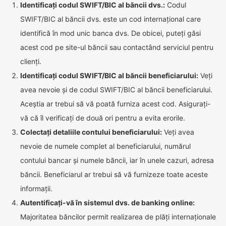
Identificați codul SWIFT/BIC al băncii dvs.:
Codul
SWIFT/BIC al băncii dvs. este un cod internațional care
identifică în mod unic banca dvs. De obicei, puteți găsi
acest cod pe site-ul băncii sau contactând serviciul pentru
clienți.
Identificați codul SWIFT/BIC al băncii beneficiarului:
Veți
avea nevoie și de codul SWIFT/BIC al băncii beneficiarului.
Aceștia ar trebui să vă poată furniza acest cod. Asigurați-
vă că îl verificați de două ori pentru a evita erorile.
Colectați detaliile contului beneficiarului:
Veți avea
nevoie de numele complet al beneficiarului, numărul
contului bancar și numele băncii, iar în unele cazuri, adresa
băncii. Beneficiarul ar trebui să vă furnizeze toate aceste
informații.
Autentificați-vă în sistemul dvs. de banking online:
Majoritatea băncilor permit realizarea de plăți internaționale