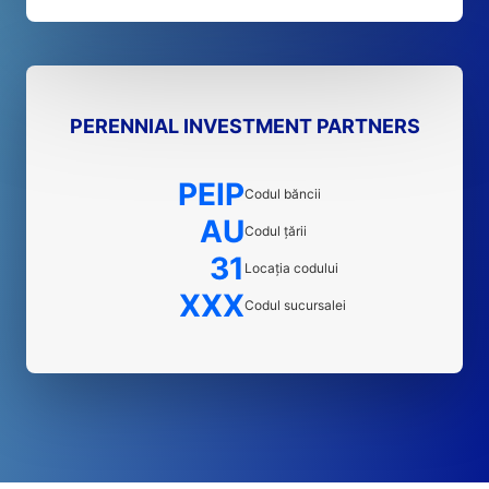
PERENNIAL INVESTMENT PARTNERS
PEIP
Codul băncii
AU
Codul țării
31
Locația codului
XXX
Codul sucursalei