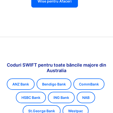
Wise pentru Afaceri
Coduri SWIFT pentru toate băncile majore din
Australia
ANZ Bank
Bendigo Bank
CommBank
HSBC Bank
ING Bank
NAB
St.George Bank
Westpac