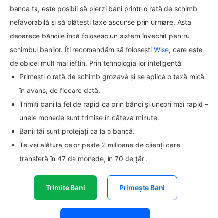
banca ta, este posibil să pierzi bani printr-o rată de schimb
nefavorabilă și să plătești taxe ascunse prin urmare. Asta
deoarece băncile încă folosesc un sistem învechit pentru
schimbul banilor. Îți recomandăm să folosești
Wise
, care este
de obicei mult mai ieftin. Prin tehnologia lor inteligentă:
Primești o rată de schimb grozavă și se aplică o taxă mică
în avans, de fiecare dată.
Trimiți bani la fel de rapid ca prin bănci și uneori mai rapid –
unele monede sunt trimise în câteva minute.
Banii tăi sunt protejați ca la o bancă.
Te vei alătura celor peste 2 milioane de clienți care
transferă în 47 de monede, în 70 de țări.
Trimite Bani
Primește Bani