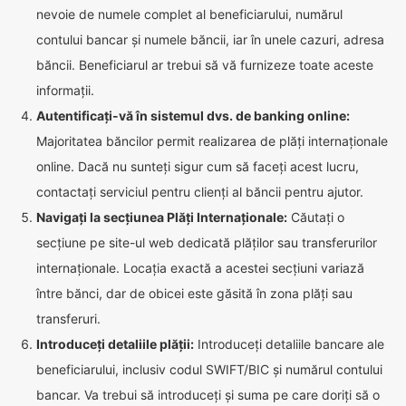
nevoie de numele complet al beneficiarului, numărul
contului bancar și numele băncii, iar în unele cazuri, adresa
băncii. Beneficiarul ar trebui să vă furnizeze toate aceste
informații.
Autentificați-vă în sistemul dvs. de banking online:
Majoritatea băncilor permit realizarea de plăți internaționale
online. Dacă nu sunteți sigur cum să faceți acest lucru,
contactați serviciul pentru clienți al băncii pentru ajutor.
Navigați la secțiunea Plăți Internaționale:
Căutați o
secțiune pe site-ul web dedicată plăților sau transferurilor
internaționale. Locația exactă a acestei secțiuni variază
între bănci, dar de obicei este găsită în zona plăți sau
transferuri.
Introduceți detaliile plății:
Introduceți detaliile bancare ale
beneficiarului, inclusiv codul SWIFT/BIC și numărul contului
bancar. Va trebui să introduceți și suma pe care doriți să o