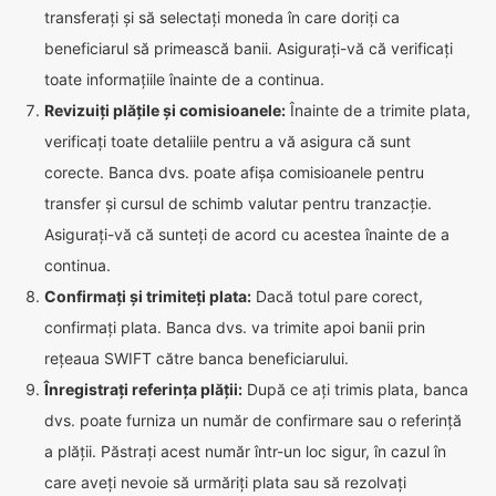
transferați și să selectați moneda în care doriți ca
beneficiarul să primească banii. Asigurați-vă că verificați
toate informațiile înainte de a continua.
Revizuiți plățile și comisioanele:
Înainte de a trimite plata,
verificați toate detaliile pentru a vă asigura că sunt
corecte. Banca dvs. poate afișa comisioanele pentru
transfer și cursul de schimb valutar pentru tranzacție.
Asigurați-vă că sunteți de acord cu acestea înainte de a
continua.
Confirmați și trimiteți plata:
Dacă totul pare corect,
confirmați plata. Banca dvs. va trimite apoi banii prin
rețeaua SWIFT către banca beneficiarului.
Înregistrați referința plății:
După ce ați trimis plata, banca
dvs. poate furniza un număr de confirmare sau o referință
a plății. Păstrați acest număr într-un loc sigur, în cazul în
care aveți nevoie să urmăriți plata sau să rezolvați