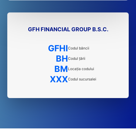
GFH FINANCIAL GROUP B.S.C.
GFHI
Codul băncii
BH
Codul țării
BM
Locația codului
XXX
Codul sucursalei