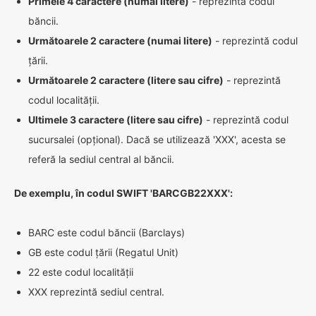
Primele 4 caractere (numai litere)
- reprezintă codul
băncii.
Următoarele 2 caractere (numai litere)
- reprezintă codul
țării.
Următoarele 2 caractere (litere sau cifre)
- reprezintă
codul localității.
Ultimele 3 caractere (litere sau cifre)
- reprezintă codul
sucursalei (opțional). Dacă se utilizează 'XXX', acesta se
referă la sediul central al băncii.
De exemplu, în codul SWIFT 'BARCGB22XXX':
BARC este codul băncii (Barclays)
GB este codul țării (Regatul Unit)
22 este codul localității
XXX reprezintă sediul central.