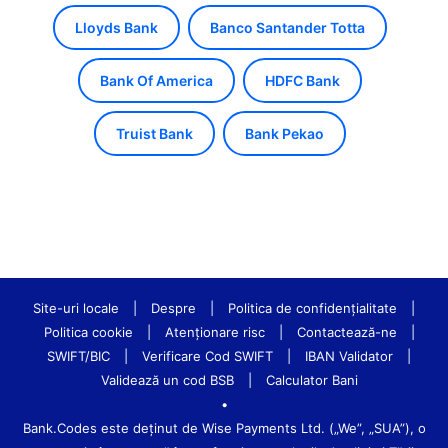
Lloyds Bank
Banco Santander Totta
Bank Of America
HDFC Bank
Truist Bank
Bank Pekao
Site-uri locale
|
Despre
|
Politica de confidenţialitate
|
Politica cookie
|
Atenționare risc
|
Contactează-ne
|
SWIFT/BIC
|
Verificare Cod SWIFT
|
IBAN Validator
|
Validează un cod BSB
|
Calculator Bani
•
Bank.Codes este deținut de Wise Payments Ltd. („We”, „SUA”), o