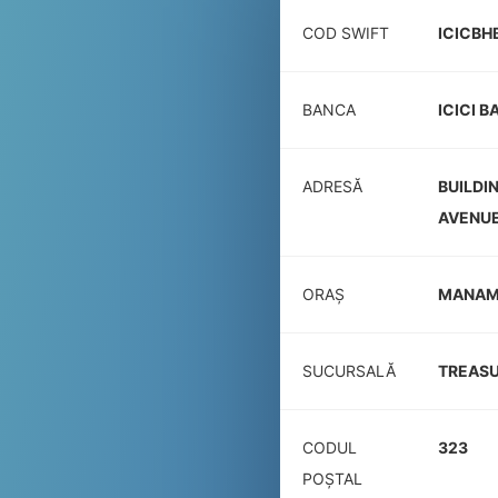
COD SWIFT
ICICB
BANCA
ICICI B
ADRESĂ
BUILDI
AVENUE
ORAȘ
MANA
SUCURSALĂ
TREAS
CODUL
323
POŞTAL