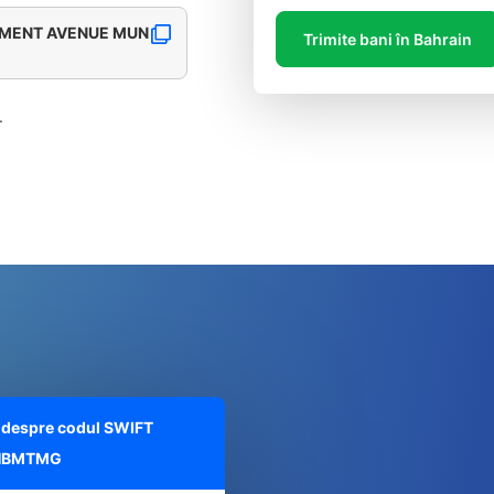
RNMENT AVENUE MUN
Trimite bani în Bahrain
.
te despre codul SWIFT
HBMTMG