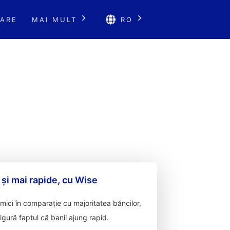
ARE
MAI MULT
RO
 și mai rapide, cu Wise
ici în comparație cu majoritatea băncilor,
sigură faptul că banii ajung rapid.