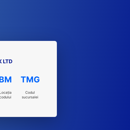
K LTD
BM
TMG
Locația
Codul
codului
sucursalei