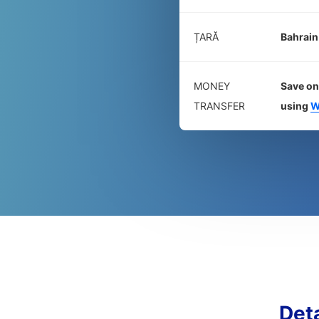
ȚARĂ
Bahrain
MONEY
Save on
TRANSFER
using
W
Det