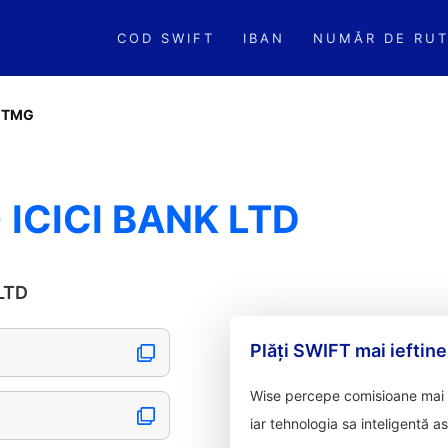
COD SWIFT
IBAN
NUMĂR DE RUT
MTMG
ICICI BANK LTD
 LTD
Plăți SWIFT mai ieftine
Wise percepe comisioane mai m
iar tehnologia sa inteligentă a