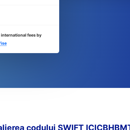
 international fees by
ise
alierea codului SWIFT ICICBHB