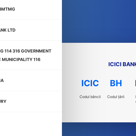
HBMTMG
ANK LTD
NG 114 316 GOVERNMENT
 MUNICIPALITY 116
ICICI BAN
MA
ICIC
BH
Codul băncii
Codul țării
URY