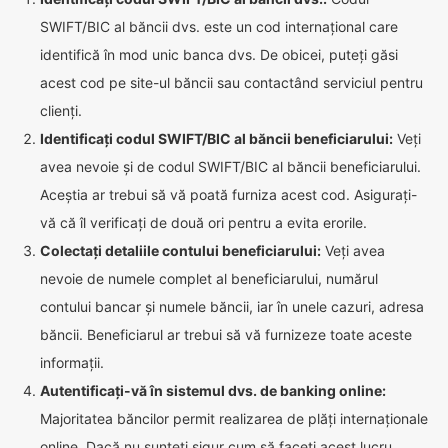
SWIFT/BIC al băncii dvs. este un cod internațional care
identifică în mod unic banca dvs. De obicei, puteți găsi
acest cod pe site-ul băncii sau contactând serviciul pentru
clienți.
Identificați codul SWIFT/BIC al băncii beneficiarului:
Veți
avea nevoie și de codul SWIFT/BIC al băncii beneficiarului.
Aceștia ar trebui să vă poată furniza acest cod. Asigurați-
vă că îl verificați de două ori pentru a evita erorile.
Colectați detaliile contului beneficiarului:
Veți avea
nevoie de numele complet al beneficiarului, numărul
contului bancar și numele băncii, iar în unele cazuri, adresa
băncii. Beneficiarul ar trebui să vă furnizeze toate aceste
informații.
Autentificați-vă în sistemul dvs. de banking online:
Majoritatea băncilor permit realizarea de plăți internaționale
online. Dacă nu sunteți sigur cum să faceți acest lucru,