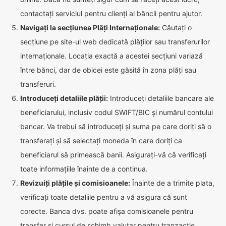
contactați serviciul pentru clienți al băncii pentru ajutor.
Navigați la secțiunea Plăți Internaționale:
Căutați o
secțiune pe site-ul web dedicată plăților sau transferurilor
internaționale. Locația exactă a acestei secțiuni variază
între bănci, dar de obicei este găsită în zona plăți sau
transferuri.
Introduceți detaliile plății:
Introduceți detaliile bancare ale
beneficiarului, inclusiv codul SWIFT/BIC și numărul contului
bancar. Va trebui să introduceți și suma pe care doriți să o
transferați și să selectați moneda în care doriți ca
beneficiarul să primească banii. Asigurați-vă că verificați
toate informațiile înainte de a continua.
Revizuiți plățile și comisioanele:
Înainte de a trimite plata,
verificați toate detaliile pentru a vă asigura că sunt
corecte. Banca dvs. poate afișa comisioanele pentru
transfer și cursul de schimb valutar pentru tranzacție.