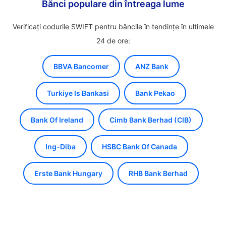
Bănci populare din întreaga lume
Verificați codurile SWIFT pentru băncile în tendințe în ultimele
24 de ore:
BBVA Bancomer
ANZ Bank
Turkiye Is Bankasi
Bank Pekao
Bank Of Ireland
Cimb Bank Berhad (CIB)
Ing-Diba
HSBC Bank Of Canada
Erste Bank Hungary
RHB Bank Berhad