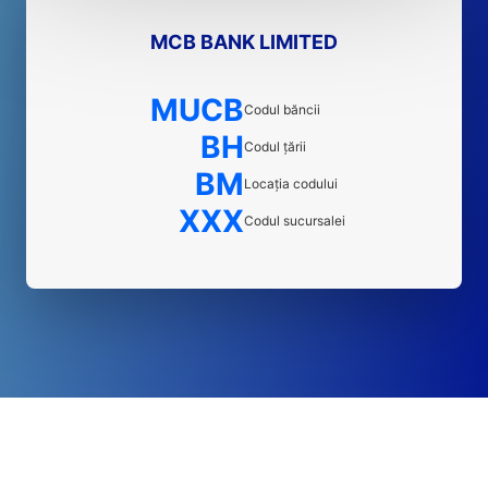
MCB BANK LIMITED
MUCB
Codul băncii
BH
Codul țării
BM
Locația codului
XXX
Codul sucursalei