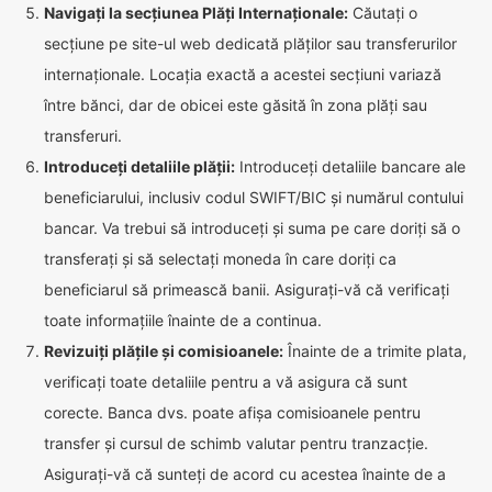
Navigați la secțiunea Plăți Internaționale:
Căutați o
secțiune pe site-ul web dedicată plăților sau transferurilor
internaționale. Locația exactă a acestei secțiuni variază
între bănci, dar de obicei este găsită în zona plăți sau
transferuri.
Introduceți detaliile plății:
Introduceți detaliile bancare ale
beneficiarului, inclusiv codul SWIFT/BIC și numărul contului
bancar. Va trebui să introduceți și suma pe care doriți să o
transferați și să selectați moneda în care doriți ca
beneficiarul să primească banii. Asigurați-vă că verificați
toate informațiile înainte de a continua.
Revizuiți plățile și comisioanele:
Înainte de a trimite plata,
verificați toate detaliile pentru a vă asigura că sunt
corecte. Banca dvs. poate afișa comisioanele pentru
transfer și cursul de schimb valutar pentru tranzacție.
Asigurați-vă că sunteți de acord cu acestea înainte de a