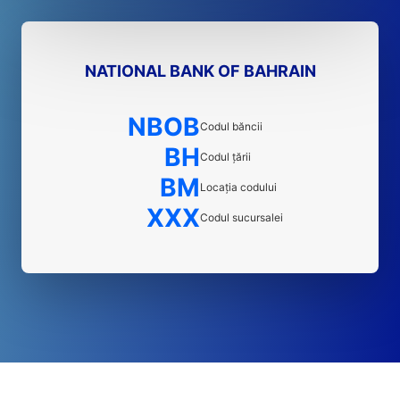
NATIONAL BANK OF BAHRAIN
NBOB
Codul băncii
BH
Codul țării
BM
Locația codului
XXX
Codul sucursalei