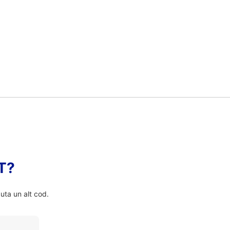
FT?
ta un alt cod.