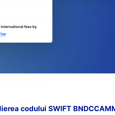
 international fees by
ise
lierea codului SWIFT BNDCCA