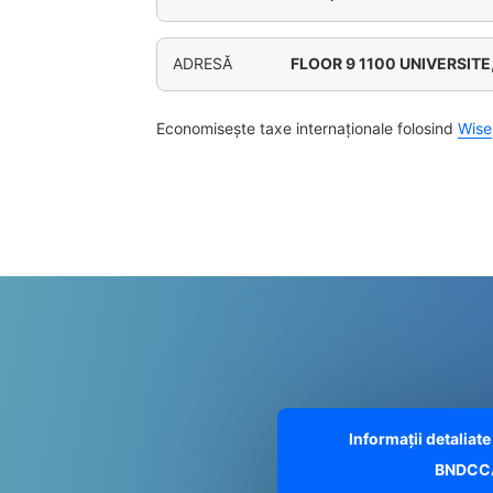
ADRESĂ
FLOOR 9 1100 UNIVERSIT
Economisește taxe internaționale folosind
Wise
Informații detalia
BNDCC