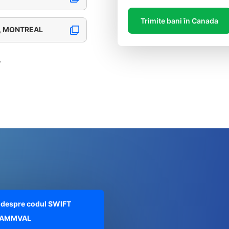
Trimite bani în Canada
E, MONTREAL
.
te despre codul SWIFT
AMMVAL