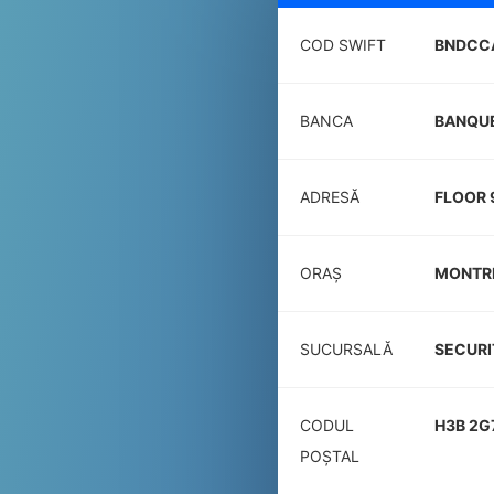
COD SWIFT
BNDCC
BANCA
BANQUE
ADRESĂ
FLOOR 
ORAȘ
MONTR
SUCURSALĂ
SECURI
CODUL
H3B 2G
POŞTAL