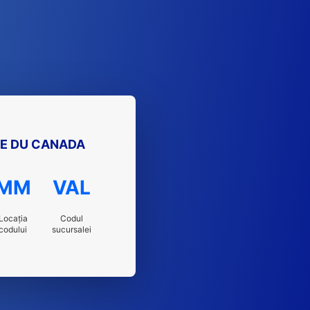
E DU CANADA
MM
VAL
Locația
Codul
codului
sucursalei