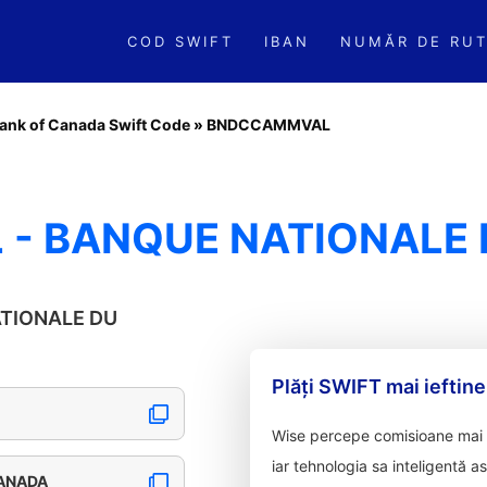
COD SWIFT
IBAN
NUMĂR DE RUT
Bank of Canada Swift Code
»
BNDCCAMMVAL
- BANQUE NATIONALE
NATIONALE DU
Plăți SWIFT mai ieftine
Wise percepe comisioane mai m
iar tehnologia sa inteligentă a
CANADA