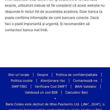
exacte, utilizatorii trebuie să fie conștienți că acest website nu
răspunde în niciun fel de acuratețea acestora. Doar banca ta
poate confirma informațiile de cont bancare corecte. Dacă
faci o plată importantă și urgentă, îți recomandăm să
contactezi banca mai întâi.
Site-uri locale
|
Despre
|
Politica de confidenţialitate
|
Politica cookie
|
Atenționare risc
|
Contactează-ne
|
SWIFT/BIC
|
Verificare Cod SWIFT
|
IBAN Validator
|
Validează un cod BSB
|
Calculator Bani
•
Bank.Codes este deținut de Wise Payments Ltd. („We”, „SUA”), o