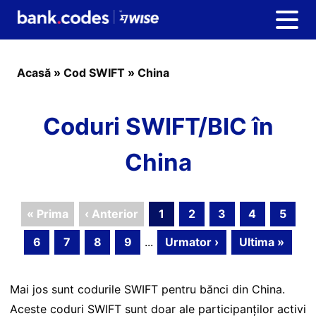
Acasă
»
Cod SWIFT
»
China
Coduri SWIFT/BIC în
China
« Prima
‹ Anterior
1
2
3
4
5
6
7
8
9
...
Urmator ›
Ultima »
Mai jos sunt codurile SWIFT pentru bănci din China.
Aceste coduri SWIFT sunt doar ale participanților activi