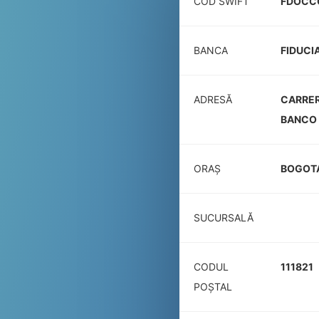
COD SWIFT
FDOCC
BANCA
FIDUCI
ADRESĂ
CARRER
BANCO 
ORAȘ
BOGOT
SUCURSALĂ
CODUL
111821
POŞTAL