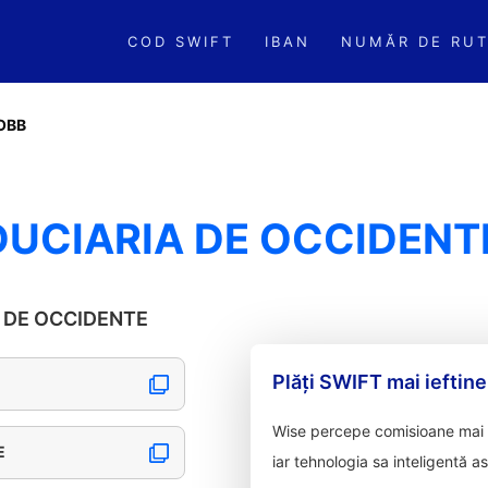
COD SWIFT
IBAN
NUMĂR DE RUT
OBB
DUCIARIA DE OCCIDENT
IA DE OCCIDENTE
Plăți SWIFT mai ieftine
Wise percepe comisioane mai m
E
iar tehnologia sa inteligentă a