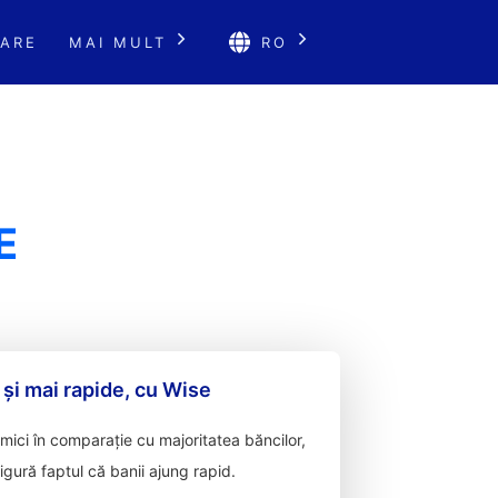
ARE
MAI MULT
RO
E
 și mai rapide, cu Wise
ici în comparație cu majoritatea băncilor,
sigură faptul că banii ajung rapid.