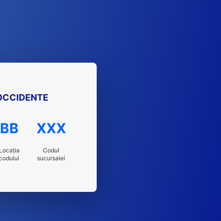
 OCCIDENTE
BB
XXX
Locația
Codul
codului
sucursalei