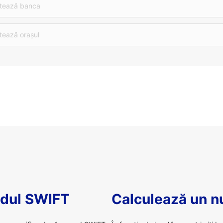
tează banca
tează orașul
odul SWIFT
Calculează un 