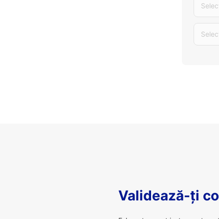
Selec
Selec
Validează-ți c