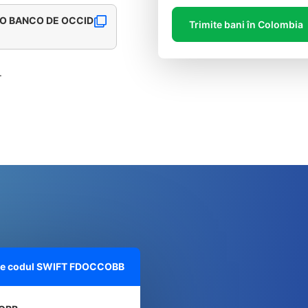
CIO BANCO DE OCCID
Trimite bani în Colombia
.
pre codul SWIFT
FDOCCOBB