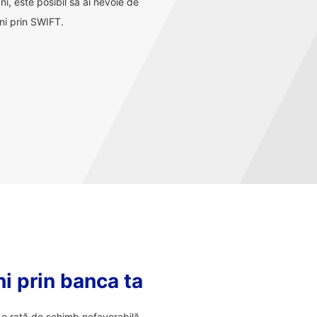
ani, este posibil să ai nevoie de
ni prin SWIFT.
ni prin banca ta
tr-o rată de schimb nefavorabilă