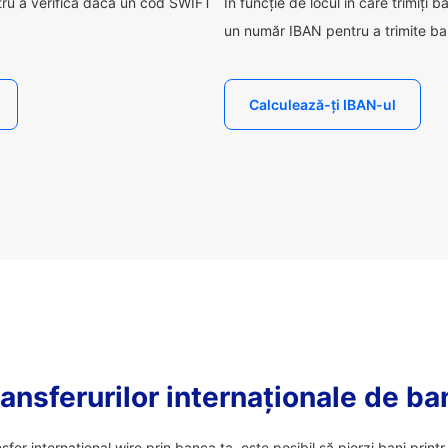
tru a verifica dacă un cod SWIFT
În funcție de locul în care trimiți b
un număr IBAN pentru a trimite ba
Calculează-ți IBAN-ul
ansferurilor internaționale de ba
nsfer internațional wire prin banca ta, este posibil să pierzi bani prin