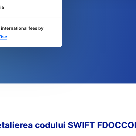
ia
 international fees by
ise
talierea codului SWIFT FDOCC