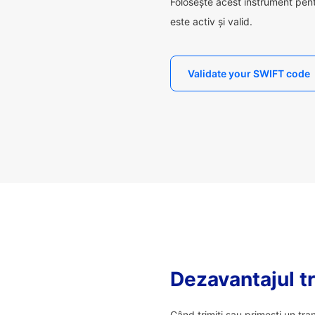
Folosește acest instrument pen
este activ și valid.
Validate your SWIFT code
Dezavantajul tr
Când trimiți sau primești un tra