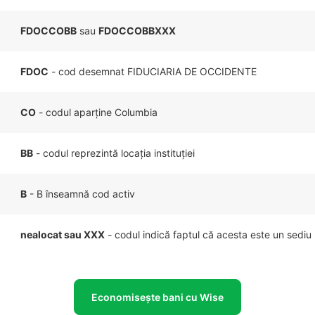
FDOCCOBB
sau
FDOCCOBBXXX
FDOC
- cod desemnat FIDUCIARIA DE OCCIDENTE
CO
- codul aparține Columbia
BB
- codul reprezintă locația instituției
B
- B înseamnă cod activ
nealocat sau XXX
- codul indică faptul că acesta este un sediu 
Economisește bani cu Wise