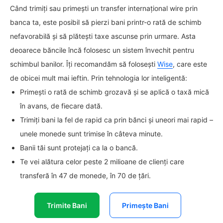
Când trimiți sau primești un transfer internațional wire prin
banca ta, este posibil să pierzi bani printr-o rată de schimb
nefavorabilă și să plătești taxe ascunse prin urmare. Asta
deoarece băncile încă folosesc un sistem învechit pentru
schimbul banilor. Îți recomandăm să folosești
Wise
, care este
de obicei mult mai ieftin. Prin tehnologia lor inteligentă:
Primești o rată de schimb grozavă și se aplică o taxă mică
în avans, de fiecare dată.
Trimiți bani la fel de rapid ca prin bănci și uneori mai rapid –
unele monede sunt trimise în câteva minute.
Banii tăi sunt protejați ca la o bancă.
Te vei alătura celor peste 2 milioane de clienți care
transferă în 47 de monede, în 70 de țări.
Trimite Bani
Primește Bani