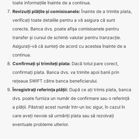
toate informațiile înainte de a continua.
Revizuiți plățile și comisioanele:
Înainte de a trimite plata,
verificați toate detaliile pentru a vă asigura că sunt
corecte. Banca dvs. poate afișa comisioanele pentru
transfer și cursul de schimb valutar pentru tranzacție.
Asigurați-vă că sunteți de acord cu acestea înainte de a
continua.
Confirmați și trimiteți plata:
Dacă totul pare corect,
confirmați plata. Banca dvs. va trimite apoi banii prin
rețeaua SWIFT către banca beneficiarului.
Înregistrați referința plății:
După ce ați trimis plata, banca
dvs. poate furniza un număr de confirmare sau o referință
a plății. Păstrați acest număr într-un loc sigur, în cazul în
care aveți nevoie să urmăriți plata sau să rezolvați
eventuale probleme ulterior.