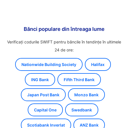
Bănci populare din întreaga lume
Verificați codurile SWIFT pentru băncile în tendințe în ultimele
24 de ore:
Nationwide Building Society
Halifax
ING Bank
Fifth Third Bank
Japan Post Bank
Monzo Bank
Capital One
Swedbank
Scotiabank Inverlat
ANZ Bank