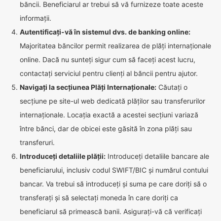
băncii. Beneficiarul ar trebui să vă furnizeze toate aceste
informații.
Autentificați-vă în sistemul dvs. de banking online:
Majoritatea băncilor permit realizarea de plăți internaționale
online. Dacă nu sunteți sigur cum să faceți acest lucru,
contactați serviciul pentru clienți al băncii pentru ajutor.
Navigați la secțiunea Plăți Internaționale:
Căutați o
secțiune pe site-ul web dedicată plăților sau transferurilor
internaționale. Locația exactă a acestei secțiuni variază
între bănci, dar de obicei este găsită în zona plăți sau
transferuri.
Introduceți detaliile plății:
Introduceți detaliile bancare ale
beneficiarului, inclusiv codul SWIFT/BIC și numărul contului
bancar. Va trebui să introduceți și suma pe care doriți să o
transferați și să selectați moneda în care doriți ca
beneficiarul să primească banii. Asigurați-vă că verificați