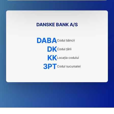
DANSKE BANK A/S
DABA
Codul băncii
DK
Codul țării
KK
Locația codului
3PT
Codul sucursalei