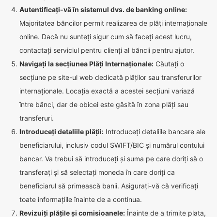
Autentificați-vă în sistemul dvs. de banking online:
Majoritatea băncilor permit realizarea de plăți internaționale
online. Dacă nu sunteți sigur cum să faceți acest lucru,
contactați serviciul pentru clienți al băncii pentru ajutor.
Navigați la secțiunea Plăți Internaționale:
Căutați o
secțiune pe site-ul web dedicată plăților sau transferurilor
internaționale. Locația exactă a acestei secțiuni variază
între bănci, dar de obicei este găsită în zona plăți sau
transferuri.
Introduceți detaliile plății:
Introduceți detaliile bancare ale
beneficiarului, inclusiv codul SWIFT/BIC și numărul contului
bancar. Va trebui să introduceți și suma pe care doriți să o
transferați și să selectați moneda în care doriți ca
beneficiarul să primească banii. Asigurați-vă că verificați
toate informațiile înainte de a continua.
Revizuiți plățile și comisioanele:
Înainte de a trimite plata,