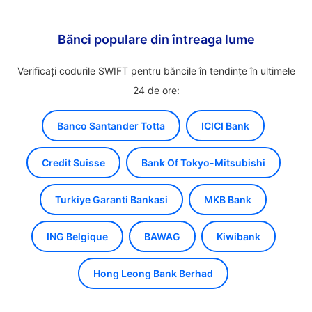
Bănci populare din întreaga lume
Verificați codurile SWIFT pentru băncile în tendințe în ultimele
24 de ore:
Banco Santander Totta
ICICI Bank
Credit Suisse
Bank Of Tokyo-Mitsubishi
Turkiye Garanti Bankasi
MKB Bank
ING Belgique
BAWAG
Kiwibank
Hong Leong Bank Berhad