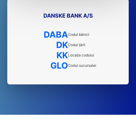
DANSKE BANK A/S
DABA
Codul băncii
DK
Codul țării
KK
Locația codului
GLO
Codul sucursalei