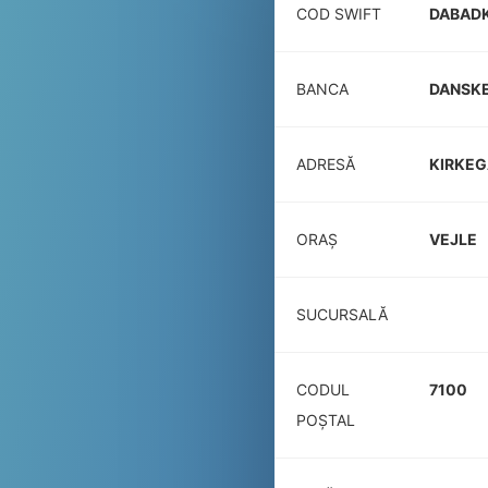
COD SWIFT
DABAD
BANCA
DANSKE
ADRESĂ
KIRKEG
ORAȘ
VEJLE
SUCURSALĂ
CODUL
7100
POŞTAL