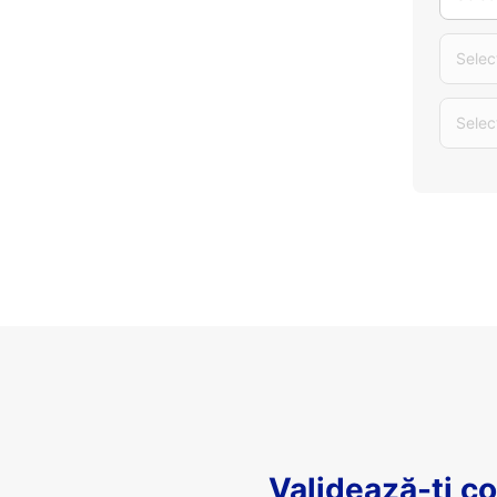
Selec
Selec
Validează-ți c