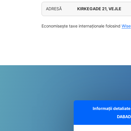
ADRESĂ
KIRKEGADE 21, VEJLE
Economisește taxe internaționale folosind
Wise
Informații detalia
DABAD