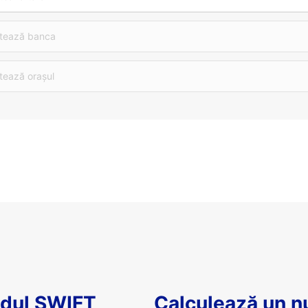
tează banca
tează orașul
odul SWIFT
Calculează un 