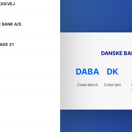
KKKVEJ
 BANK A/S
ADE 21
DANSKE BA
DABA
DK
Codul băncii
Codul țării