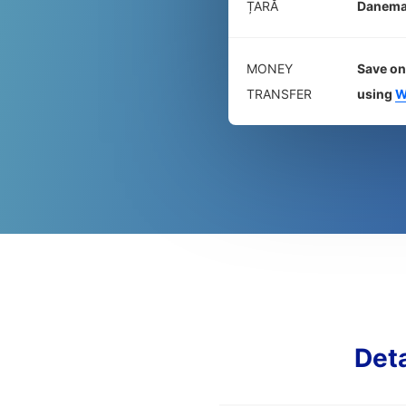
ȚARĂ
Danema
MONEY
Save on
TRANSFER
using
W
Det