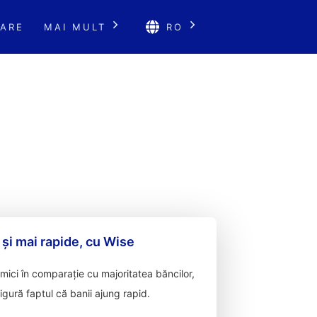
ARE
MAI MULT
RO
 și mai rapide, cu Wise
ici în comparație cu majoritatea băncilor,
sigură faptul că banii ajung rapid.