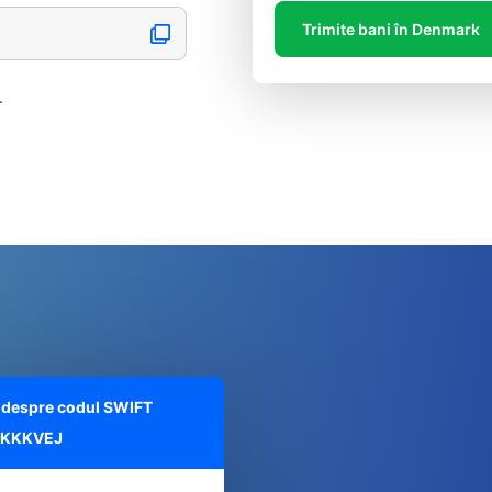
Trimite bani în Denmark
.
te despre codul SWIFT
KKKVEJ