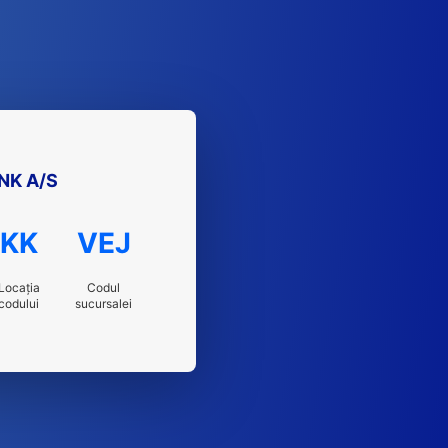
NK A/S
KK
VEJ
Locația
Codul
codului
sucursalei