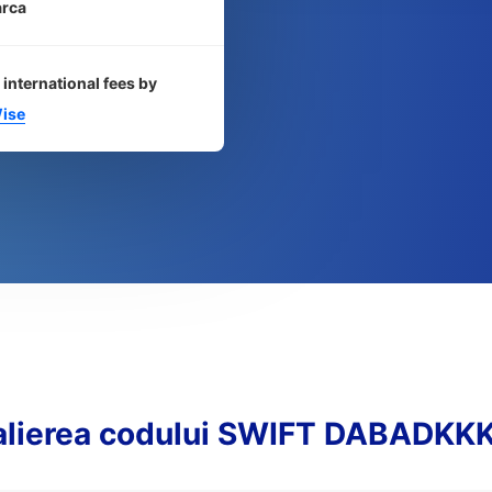
rca
 international fees by
ise
alierea codului SWIFT DABADKK