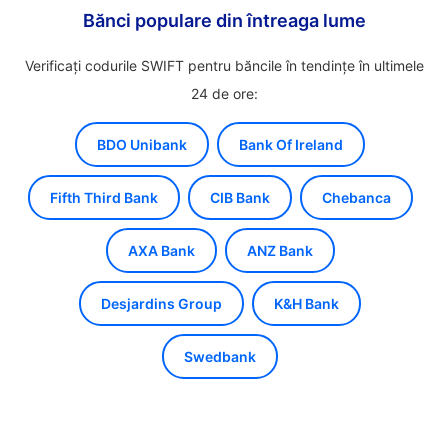
Bănci populare din întreaga lume
Verificați codurile SWIFT pentru băncile în tendințe în ultimele
24 de ore:
BDO Unibank
Bank Of Ireland
Fifth Third Bank
CIB Bank
Chebanca
AXA Bank
ANZ Bank
Desjardins Group
K&H Bank
Swedbank