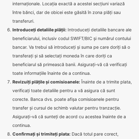
internaționale. Locația exactă a acestei secțiuni variază
între bănci, dar de obicei este găsită în zona plăți sau
transferuri.
Introduceți detaliile plății:
Introduceți detaliile bancare ale
beneficiarului, inclusiv codul SWIFT/BIC și numărul contului
bancar. Va trebui să introduceți și suma pe care doriți să o
transferați și să selectați moneda în care doriți ca
beneficiarul să primească banii. Asigurați-vă că verificați
toate informațiile înainte de a continua.
Revizuiți plățile și comisioanele:
Înainte de a trimite plata,
verificați toate detaliile pentru a vă asigura că sunt
corecte. Banca dvs. poate afișa comisioanele pentru
transfer și cursul de schimb valutar pentru tranzacție.
Asigurați-vă că sunteți de acord cu acestea înainte de a
continua.
Confirmați și trimiteți plata:
Dacă totul pare corect,