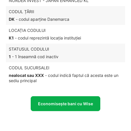
NORDEA INVEST - JAPAN ENHANCED KL
CODUL ȚĂRII
DK
- codul aparține Danemarca
LOCAȚIA CODULUI
K1
- codul reprezintă locația instituției
STATUSUL CODULUI
1
- 1 înseamnă cod inactiv
CODUL SUCURSALEI
nealocat sau XXX
- codul indică faptul că acesta este un
sediu principal
Economisește bani cu Wise