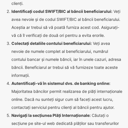
clienți.
Identificați codul SWIFT/BIC al băncii beneficiarului:
Veți
avea nevoie și de codul SWIFT/BIC al băncii beneficiarului.
Aceștia ar trebui să vă poată furniza acest cod. Asigurați-
vă că îl verificați de două ori pentru a evita erorile.
Colectați detaliile contului beneficiarului:
Veți avea
nevoie de numele complet al beneficiarului, numărul
contului bancar și numele băncii, iar în unele cazuri, adresa
băncii. Beneficiarul ar trebui să vă furnizeze toate aceste
informații.
Autentificați-vă în sistemul dvs. de banking online:
Majoritatea băncilor permit realizarea de plăți internaționale
online. Dacă nu sunteți sigur cum să faceți acest lucru,
contactați serviciul pentru clienți al băncii pentru ajutor.
Navigați la secțiunea Plăți Internaționale:
Căutați o
secțiune pe site-ul web dedicată plăților sau transferurilor