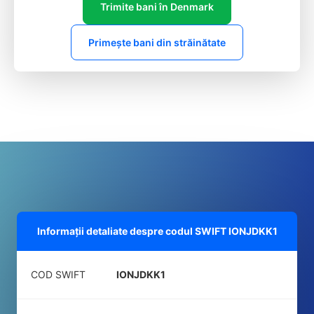
Trimite bani în Denmark
Primește bani din străinătate
Informații detaliate despre codul SWIFT
IONJDKK1
COD SWIFT
IONJDKK1