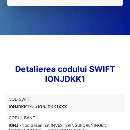
Detalierea codului SWIFT
IONJDKK1
COD SWIFT
IONJDKK1
sau
IONJDKK1XXX
CODUL BĂNCII
IONJ
- cod desemnat INVESTERINGSFORENINGEN