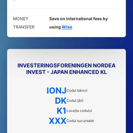
MONEY
Save on international fees by
TRANSFER
using
Wise
INVESTERINGSFORENINGEN NORDEA
INVEST - JAPAN ENHANCED KL
IONJ
Codul băncii
DK
Codul țării
K1
Locația codului
XXX
Codul sucursalei