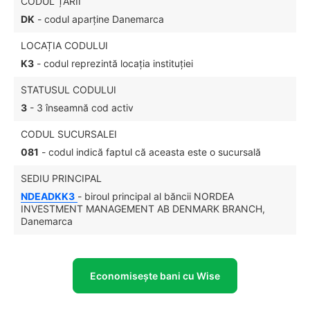
CODUL ȚĂRII
DK
- codul aparține Danemarca
LOCAȚIA CODULUI
K3
- codul reprezintă locația instituției
STATUSUL CODULUI
3
- 3 înseamnă cod activ
CODUL SUCURSALEI
081
- codul indică faptul că aceasta este o sucursală
SEDIU PRINCIPAL
NDEADKK3
- biroul principal al băncii NORDEA
INVESTMENT MANAGEMENT AB DENMARK BRANCH,
Danemarca
Economisește bani cu Wise