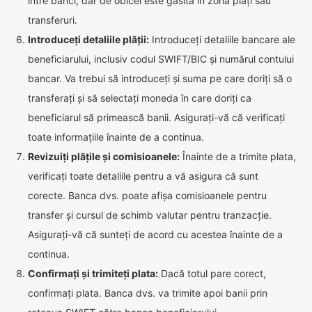
între bănci, dar de obicei este găsită în zona plăți sau
transferuri.
Introduceți detaliile plății:
Introduceți detaliile bancare ale
beneficiarului, inclusiv codul SWIFT/BIC și numărul contului
bancar. Va trebui să introduceți și suma pe care doriți să o
transferați și să selectați moneda în care doriți ca
beneficiarul să primească banii. Asigurați-vă că verificați
toate informațiile înainte de a continua.
Revizuiți plățile și comisioanele:
Înainte de a trimite plata,
verificați toate detaliile pentru a vă asigura că sunt
corecte. Banca dvs. poate afișa comisioanele pentru
transfer și cursul de schimb valutar pentru tranzacție.
Asigurați-vă că sunteți de acord cu acestea înainte de a
continua.
Confirmați și trimiteți plata:
Dacă totul pare corect,
confirmați plata. Banca dvs. va trimite apoi banii prin