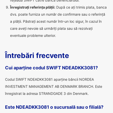
rețeaua SWIFT către banca beneficiarului.
Înregistrați referința plății:
După ce ați trimis plata, banca
dvs. poate furniza un număr de confirmare sau o referință
a plății. Păstrați acest număr într-un loc sigur, în cazul în
care aveți nevoie să urmăriți plata sau să rezolvați
eventuale probleme ulterior.
Întrebări frecvente
Cui aparține codul SWIFT NDEADKK3081?
Codul SWIFT NDEADKK3081 aparține băncii NORDEA
INVESTMENT MANAGEMENT AB DENMARK BRANCH. Este
înregistrat la adresa STRANDGADE 3 din Denmark.
Este NDEADKK3081 o sucursală sau o filială?