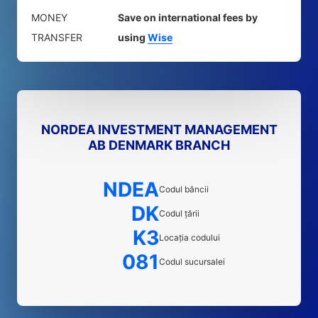
MONEY
Save on international fees by
TRANSFER
using
Wise
NORDEA INVESTMENT MANAGEMENT
AB DENMARK BRANCH
NDEA
Codul băncii
DK
Codul țării
K3
Locația codului
081
Codul sucursalei