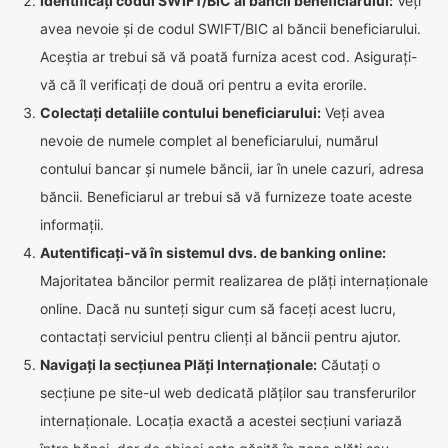
Identificați codul SWIFT/BIC al băncii beneficiarului:
Veți
avea nevoie și de codul SWIFT/BIC al băncii beneficiarului.
Aceștia ar trebui să vă poată furniza acest cod. Asigurați-
vă că îl verificați de două ori pentru a evita erorile.
Colectați detaliile contului beneficiarului:
Veți avea
nevoie de numele complet al beneficiarului, numărul
contului bancar și numele băncii, iar în unele cazuri, adresa
băncii. Beneficiarul ar trebui să vă furnizeze toate aceste
informații.
Autentificați-vă în sistemul dvs. de banking online:
Majoritatea băncilor permit realizarea de plăți internaționale
online. Dacă nu sunteți sigur cum să faceți acest lucru,
contactați serviciul pentru clienți al băncii pentru ajutor.
Navigați la secțiunea Plăți Internaționale:
Căutați o
secțiune pe site-ul web dedicată plăților sau transferurilor
internaționale. Locația exactă a acestei secțiuni variază