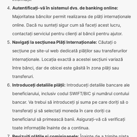
Autentificați-vă în sistemul dvs. de banking online:
Majoritatea băncilor permit realizarea de plăți internaționale
online. Dacă nu sunteți sigur cum să faceți acest lucru,
contactați serviciul pentru clienți al băncii pentru ajutor.
Navigați la secțiunea Plăți Internaționale:
Căutați o
secțiune pe site-ul web dedicată plăților sau transferurilor
internaționale. Locația exactă a acestei secțiuni variază
între bănci, dar de obicei este găsită în zona plăți sau
transferuri.
Introduceți detaliile plății:
Introduceți detaliile bancare ale
beneficiarului, inclusiv codul SWIFT/BIC și numărul contului
bancar. Va trebui să introduceți și suma pe care doriți să o
transferați și să selectați moneda în care doriți ca
beneficiarul să primească banii. Asigurați-vă că verificați
toate informațiile înainte de a continua.
Revizuiți plățile și comisioanele:
Înainte de a trimite plata,