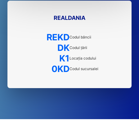
REALDANIA
REKD
Codul băncii
DK
Codul țării
K1
Locația codului
0KD
Codul sucursalei