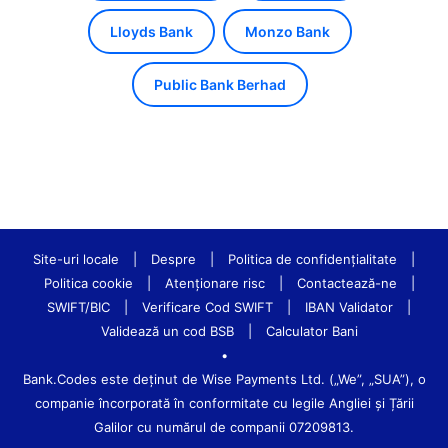
Lloyds Bank
Monzo Bank
Public Bank Berhad
Site-uri locale
|
Despre
|
Politica de confidenţialitate
|
Politica cookie
|
Atenționare risc
|
Contactează-ne
|
SWIFT/BIC
|
Verificare Cod SWIFT
|
IBAN Validator
|
Validează un cod BSB
|
Calculator Bani
•
Bank.Codes este deținut de Wise Payments Ltd. („We”, „SUA”), o
companie încorporată în conformitate cu legile Angliei și Țării
Galilor cu numărul de companii 07209813.