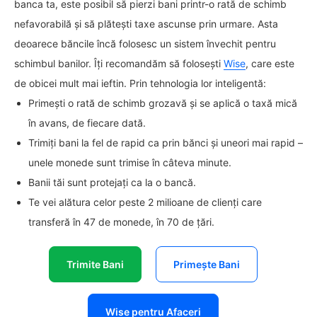
banca ta, este posibil să pierzi bani printr-o rată de schimb
nefavorabilă și să plătești taxe ascunse prin urmare. Asta
deoarece băncile încă folosesc un sistem învechit pentru
schimbul banilor. Îți recomandăm să folosești
Wise
, care este
de obicei mult mai ieftin. Prin tehnologia lor inteligentă:
Primești o rată de schimb grozavă și se aplică o taxă mică
în avans, de fiecare dată.
Trimiți bani la fel de rapid ca prin bănci și uneori mai rapid –
unele monede sunt trimise în câteva minute.
Banii tăi sunt protejați ca la o bancă.
Te vei alătura celor peste 2 milioane de clienți care
transferă în 47 de monede, în 70 de țări.
Trimite Bani
Primește Bani
Wise pentru Afaceri