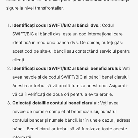
sigure la nivel transfrontalier.
Identificați codul SWIFT/BIC al băncii dvs.:
Codul
SWIFT/BIC al băncii dvs. este un cod internațional care
identifică în mod unic banca dvs. De obicei, puteți găsi
acest cod pe site-ul băncii sau contactând serviciul pentru
clienți.
Identificați codul SWIFT/BIC al băncii beneficiarului:
Veți
avea nevoie și de codul SWIFT/BIC al băncii beneficiarului.
Aceștia ar trebui să vă poată furniza acest cod. Asigurați-
vă că îl verificați de două ori pentru a evita erorile.
Colectați detaliile contului beneficiarului:
Veți avea
nevoie de numele complet al beneficiarului, numărul
contului bancar și numele băncii, iar în unele cazuri, adresa
băncii. Beneficiarul ar trebui să vă furnizeze toate aceste
informații.