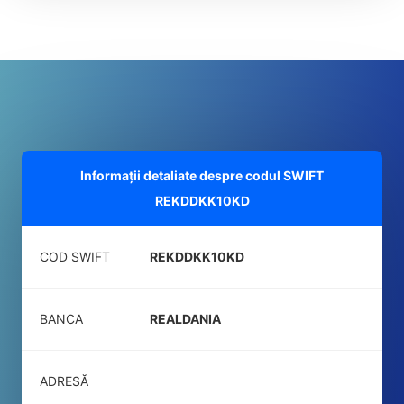
Informații detaliate despre codul SWIFT
REKDDKK10KD
COD SWIFT
REKDDKK10KD
BANCA
REALDANIA
ADRESĂ