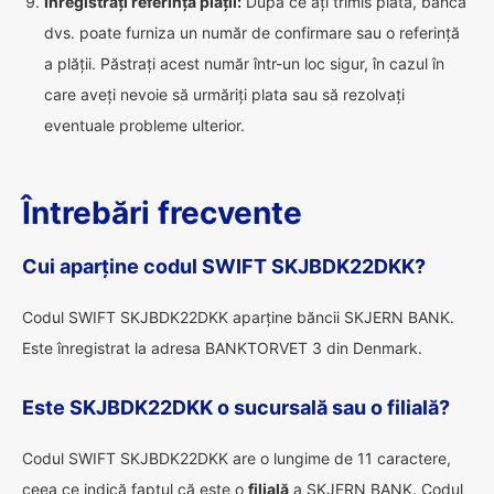
Înregistrați referința plății:
După ce ați trimis plata, banca
dvs. poate furniza un număr de confirmare sau o referință
a plății. Păstrați acest număr într-un loc sigur, în cazul în
care aveți nevoie să urmăriți plata sau să rezolvați
eventuale probleme ulterior.
Întrebări frecvente
Cui aparține codul SWIFT SKJBDK22DKK?
Codul SWIFT SKJBDK22DKK aparține băncii SKJERN BANK.
Este înregistrat la adresa BANKTORVET 3 din Denmark.
Este SKJBDK22DKK o sucursală sau o filială?
Codul SWIFT SKJBDK22DKK are o lungime de 11 caractere,
ceea ce indică faptul că este o
filială
a SKJERN BANK. Codul