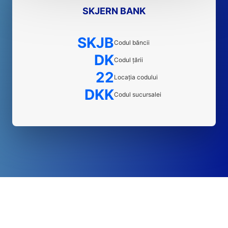
SKJERN BANK
SKJB
Codul băncii
DK
Codul țării
22
Locația codului
DKK
Codul sucursalei