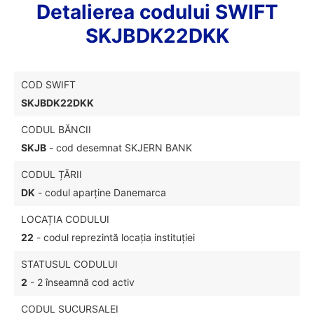
Detalierea codului SWIFT
SKJBDK22DKK
COD SWIFT
SKJBDK22DKK
CODUL BĂNCII
SKJB
- cod desemnat SKJERN BANK
CODUL ȚĂRII
DK
- codul aparține Danemarca
LOCAȚIA CODULUI
22
- codul reprezintă locația instituției
STATUSUL CODULUI
2
- 2 înseamnă cod activ
CODUL SUCURSALEI