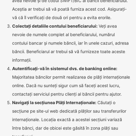
avea nevoie și de codul SWIFT/BIC al băncii beneficiarului.
Aceștia ar trebui să vă poată furniza acest cod. Asigurați-
vă că îl verificați de două ori pentru a evita erorile.
Colectați detaliile contului beneficiarului:
Veți avea
nevoie de numele complet al beneficiarului, numărul
contului bancar și numele băncii, iar în unele cazuri, adresa
băncii. Beneficiarul ar trebui să vă furnizeze toate aceste
informații.
Autentificați-vă în sistemul dvs. de banking online:
Majoritatea băncilor permit realizarea de plăți internaționale
online. Dacă nu sunteți sigur cum să faceți acest lucru,
contactați serviciul pentru clienți al băncii pentru ajutor.
Navigați la secțiunea Plăți Internaționale:
Căutați o
secțiune pe site-ul web dedicată plăților sau transferurilor
internaționale. Locația exactă a acestei secțiuni variază
între bănci, dar de obicei este găsită în zona plăți sau