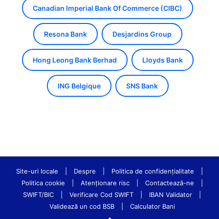
Canadian Imperial Bank Of Commerce (CIBC)
Resona Bank
Desjardins Group
Hong Leong Bank Berhad
Lloyds Bank
ING Belgique
SNS Bank
Site-uri locale
|
Despre
|
Politica de confidenţialitate
|
Politica cookie
|
Atenționare risc
|
Contactează-ne
|
SWIFT/BIC
|
Verificare Cod SWIFT
|
IBAN Validator
|
Validează un cod BSB
|
Calculator Bani
•