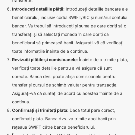
transferuri.
Introduceți detaliile plății:
Introduceți detaliile bancare ale
beneficiarului, inclusiv codul SWIFT/BIC și numărul contului
bancar. Va trebui să introduceți și suma pe care doriți să o
transferați și să selectați moneda în care doriți ca
beneficiarul să primească banii. Asigurați-vă că verificați
toate informațiile înainte de a continua.
Revizuiți plățile și comisioanele:
Înainte de a trimite plata,
verificați toate detaliile pentru a vă asigura că sunt
corecte. Banca dvs. poate afișa comisioanele pentru
transfer și cursul de schimb valutar pentru tranzacție.
Asigurați-vă că sunteți de acord cu acestea înainte de a
continua.
Confirmați și trimiteți plata:
Dacă totul pare corect,
confirmați plata. Banca dvs. va trimite apoi banii prin
rețeaua SWIFT către banca beneficiarului.