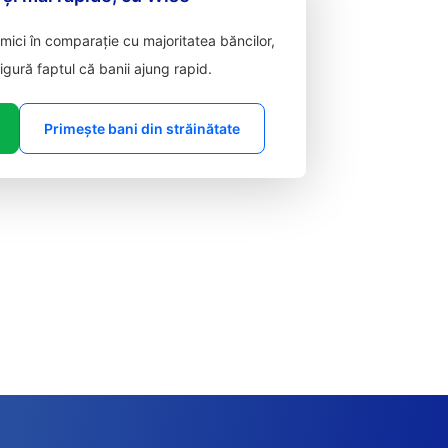
ici în comparație cu majoritatea băncilor,
sigură faptul că banii ajung rapid.
Primește bani din străinătate