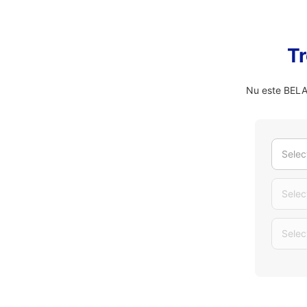
Tr
Nu este BELAD
Selec
Selec
Selec