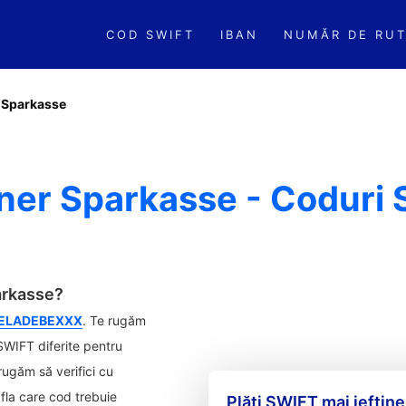
COD SWIFT
IBAN
NUMĂR DE RUT
r Sparkasse
ner Sparkasse - Coduri 
arkasse?
ELADEBEXXX
. Te rugăm
 SWIFT diferite pentru
 rugăm să verifici cu
fla care cod trebuie
Plăți SWIFT mai ieftine