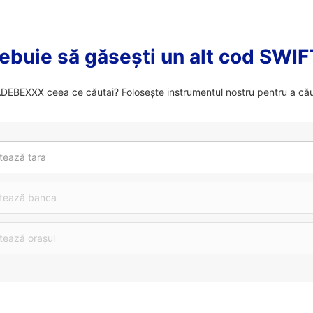
ebuie să găsești un alt cod SWI
EBEXXX ceea ce căutai? Folosește instrumentul nostru pentru a cău
tează tara
tează banca
tează orașul