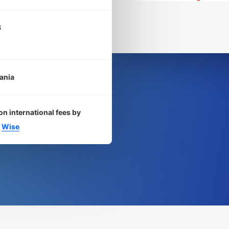
8
ania
on international fees by
g
Wise