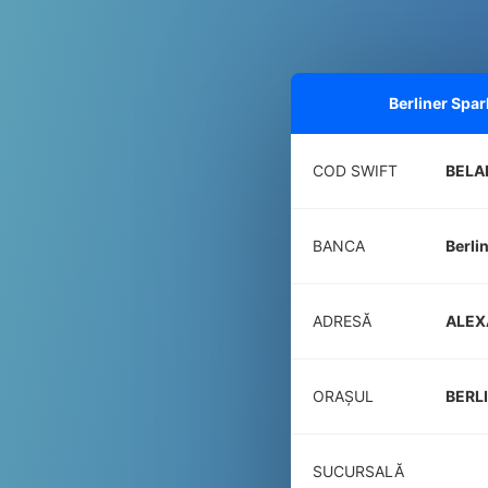
Berliner Spa
COD SWIFT
BELA
BANCA
Berli
ADRESĂ
ALEX
ORAȘUL
BERL
SUCURSALĂ