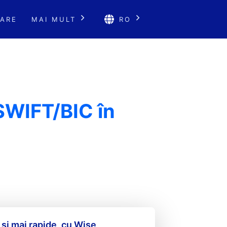
ARE
MAI MULT
RO
SWIFT/BIC în
 și mai rapide, cu Wise