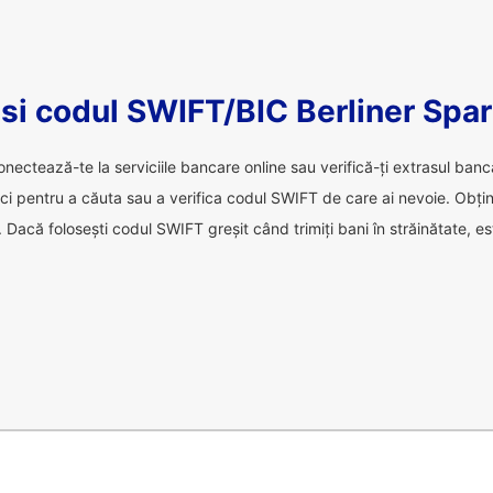
si codul SWIFT/BIC Berliner Spa
onectează-te la serviciile bancare online sau verifică-ți extrasul ban
aici pentru a căuta sau a verifica codul SWIFT de care ai nevoie. Obț
 Dacă folosești codul SWIFT greșit când trimiți bani în străinătate, est