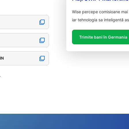
Wise percepe comisioane mai m
iar tehnologia sa inteligentă a
Trimite bani în Germania
IN
.