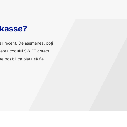
rkasse?
car recent. De asemenea, poți
inerea codului SWIFT corect
e posibil ca plata să fie