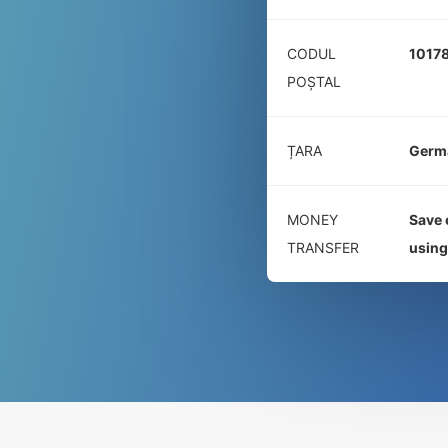
CODUL
1017
POŞTAL
ȚARA
Germ
MONEY
Save 
TRANSFER
usin