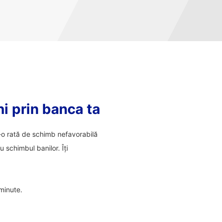
ni prin banca ta
tr-o rată de schimb nefavorabilă
 schimbul banilor. Îți
 minute.