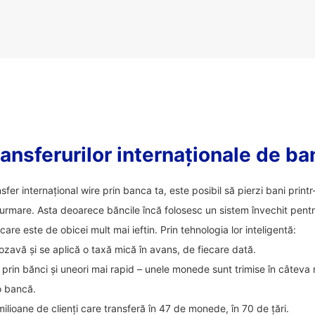
ansferurilor internaționale de ba
nsfer internațional wire prin banca ta, este posibil să pierzi bani prin
 urmare. Asta deoarece băncile încă folosesc un sistem învechit pentru
 care este de obicei mult mai ieftin. Prin tehnologia lor inteligentă:
ozavă și se aplică o taxă mică în avans, de fiecare dată.
ca prin bănci și uneori mai rapid – unele monede sunt trimise în câteva
 o bancă.
milioane de clienți care transferă în 47 de monede, în 70 de țări.