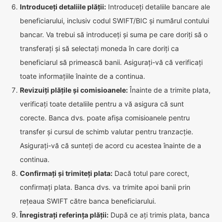
Introduceți detaliile plății:
Introduceți detaliile bancare ale
beneficiarului, inclusiv codul SWIFT/BIC și numărul contului
bancar. Va trebui să introduceți și suma pe care doriți să o
transferați și să selectați moneda în care doriți ca
beneficiarul să primească banii. Asigurați-vă că verificați
toate informațiile înainte de a continua.
Revizuiți plățile și comisioanele:
Înainte de a trimite plata,
verificați toate detaliile pentru a vă asigura că sunt
corecte. Banca dvs. poate afișa comisioanele pentru
transfer și cursul de schimb valutar pentru tranzacție.
Asigurați-vă că sunteți de acord cu acestea înainte de a
continua.
Confirmați și trimiteți plata:
Dacă totul pare corect,
confirmați plata. Banca dvs. va trimite apoi banii prin
rețeaua SWIFT către banca beneficiarului.
Înregistrați referința plății:
După ce ați trimis plata, banca