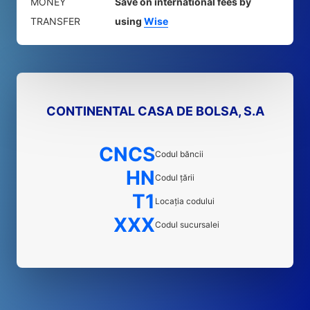
MONEY
Save on international fees by
TRANSFER
using
Wise
CONTINENTAL CASA DE BOLSA, S.A
CNCS
Codul băncii
HN
Codul țării
T1
Locația codului
XXX
Codul sucursalei