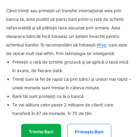
Când trimiți sau primești un transfer internațional wire prin
banca ta, este posibil să pierzi bani printr-o rată de schimb
nefavorabilă și să plătești taxe ascunse prin urmare. Asta
deoarece băncile încă folosesc un sistem învechit pentru
schimbul banilor. Îți recomandăm să folosești
Wise
, care este
de obicei mult mai ieftin. Prin tehnologia lor inteligentă:
Primești o rată de schimb grozavă și se aplică o taxă mică
în avans, de fiecare dată.
Trimiți bani la fel de rapid ca prin bănci și uneori mai rapid –
unele monede sunt trimise în câteva minute.
Banii tăi sunt protejați ca la o bancă.
Te vei alătura celor peste 2 milioane de clienți care
transferă în 47 de monede, în 70 de țări.
Trimite Bani
Primește Bani