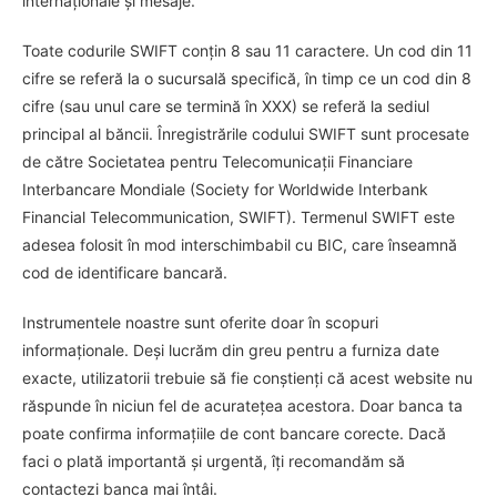
internaționale și mesaje.
Toate codurile SWIFT conțin 8 sau 11 caractere. Un cod din 11
cifre se referă la o sucursală specifică, în timp ce un cod din 8
cifre (sau unul care se termină în XXX) se referă la sediul
principal al băncii. Înregistrările codului SWIFT sunt procesate
de către Societatea pentru Telecomunicații Financiare
Interbancare Mondiale (Society for Worldwide Interbank
Financial Telecommunication, SWIFT). Termenul SWIFT este
adesea folosit în mod interschimbabil cu BIC, care înseamnă
cod de identificare bancară.
Instrumentele noastre sunt oferite doar în scopuri
informaționale. Deși lucrăm din greu pentru a furniza date
exacte, utilizatorii trebuie să fie conștienți că acest website nu
răspunde în niciun fel de acuratețea acestora. Doar banca ta
poate confirma informațiile de cont bancare corecte. Dacă
faci o plată importantă și urgentă, îți recomandăm să
contactezi banca mai întâi.