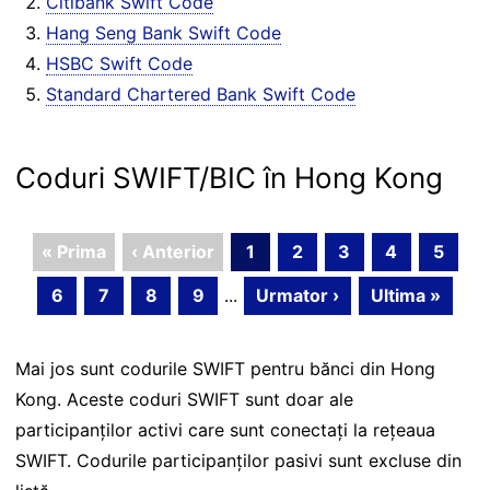
Citibank Swift Code
Hang Seng Bank Swift Code
HSBC Swift Code
Standard Chartered Bank Swift Code
Coduri SWIFT/BIC în Hong Kong
« Prima
‹ Anterior
1
2
3
4
5
6
7
8
9
...
Urmator ›
Ultima »
Mai jos sunt codurile SWIFT pentru bănci din Hong
Kong. Aceste coduri SWIFT sunt doar ale
participanților activi care sunt conectați la rețeaua
SWIFT. Codurile participanților pasivi sunt excluse din