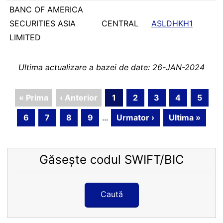
BANC OF AMERICA
SECURITIES ASIA
CENTRAL
ASLDHKH1
LIMITED
Ultima actualizare a bazei de date: 26-JAN-2024
« Prima
‹ Anterior
1
2
3
4
5
6
7
8
9
...
Urmator ›
Ultima »
Găsește codul SWIFT/BIC
Caută