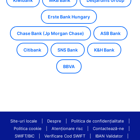
Kiwibank
MKB Bank
Desjardins Group
Erste Bank Hungary
Chase Bank (Jp Morgan Chase)
ASB Bank
Citibank
SNS Bank
K&H Bank
BBVA
Site-uri locale
|
Despre
|
Politica de confidenţialitate
|
Politica cookie
|
Atenționare risc
|
Contactează-ne
|
SWIFT/BIC
|
Verificare Cod SWIFT
|
IBAN Validator
|