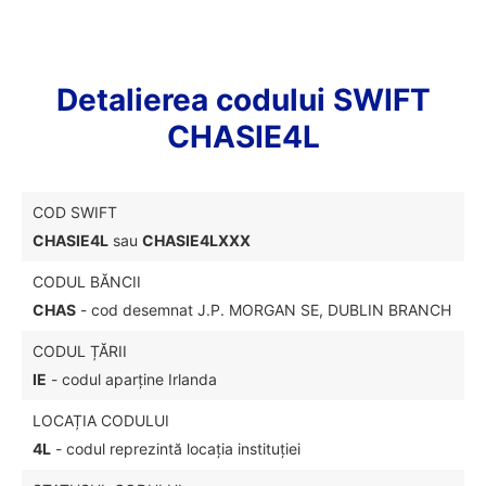
Detalierea codului SWIFT
CHASIE4L
COD SWIFT
CHASIE4L
sau
CHASIE4LXXX
CODUL BĂNCII
CHAS
- cod desemnat J.P. MORGAN SE, DUBLIN BRANCH
CODUL ȚĂRII
IE
- codul aparține Irlanda
LOCAȚIA CODULUI
4L
- codul reprezintă locația instituției