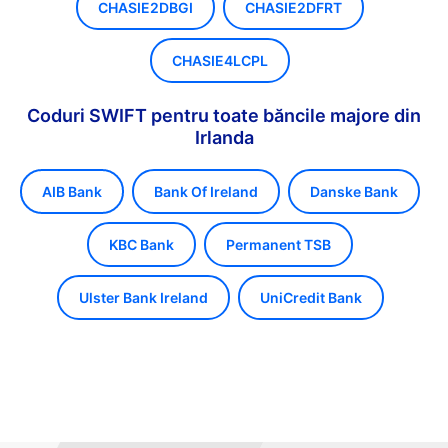
CHASIE2DBGI
CHASIE2DFRT
CHASIE4LCPL
Coduri SWIFT pentru toate băncile majore din
Irlanda
AIB Bank
Bank Of Ireland
Danske Bank
KBC Bank
Permanent TSB
Ulster Bank Ireland
UniCredit Bank