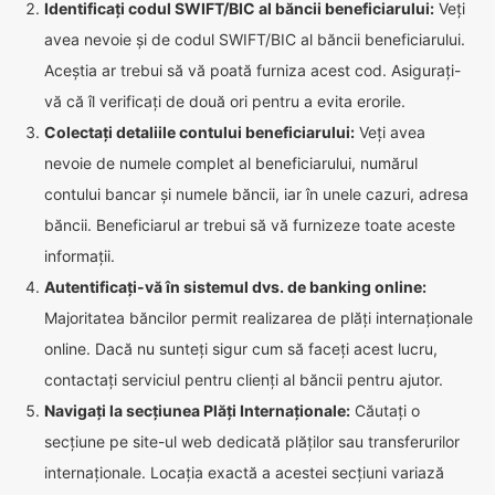
Identificați codul SWIFT/BIC al băncii beneficiarului:
Veți
avea nevoie și de codul SWIFT/BIC al băncii beneficiarului.
Aceștia ar trebui să vă poată furniza acest cod. Asigurați-
vă că îl verificați de două ori pentru a evita erorile.
Colectați detaliile contului beneficiarului:
Veți avea
nevoie de numele complet al beneficiarului, numărul
contului bancar și numele băncii, iar în unele cazuri, adresa
băncii. Beneficiarul ar trebui să vă furnizeze toate aceste
informații.
Autentificați-vă în sistemul dvs. de banking online:
Majoritatea băncilor permit realizarea de plăți internaționale
online. Dacă nu sunteți sigur cum să faceți acest lucru,
contactați serviciul pentru clienți al băncii pentru ajutor.
Navigați la secțiunea Plăți Internaționale:
Căutați o
secțiune pe site-ul web dedicată plăților sau transferurilor
internaționale. Locația exactă a acestei secțiuni variază