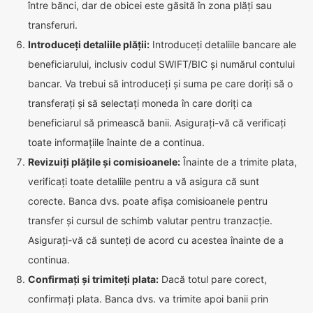
între bănci, dar de obicei este găsită în zona plăți sau
transferuri.
Introduceți detaliile plății:
Introduceți detaliile bancare ale
beneficiarului, inclusiv codul SWIFT/BIC și numărul contului
bancar. Va trebui să introduceți și suma pe care doriți să o
transferați și să selectați moneda în care doriți ca
beneficiarul să primească banii. Asigurați-vă că verificați
toate informațiile înainte de a continua.
Revizuiți plățile și comisioanele:
Înainte de a trimite plata,
verificați toate detaliile pentru a vă asigura că sunt
corecte. Banca dvs. poate afișa comisioanele pentru
transfer și cursul de schimb valutar pentru tranzacție.
Asigurați-vă că sunteți de acord cu acestea înainte de a
continua.
Confirmați și trimiteți plata:
Dacă totul pare corect,
confirmați plata. Banca dvs. va trimite apoi banii prin