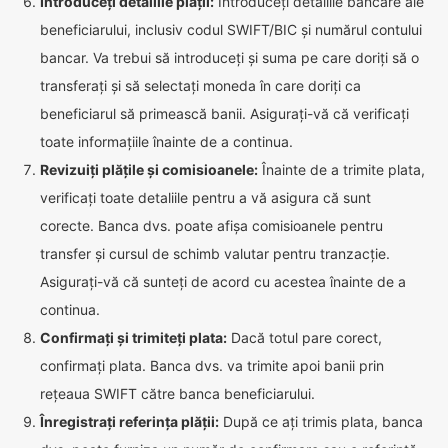
Introduceți detaliile plății:
Introduceți detaliile bancare ale
beneficiarului, inclusiv codul SWIFT/BIC și numărul contului
bancar. Va trebui să introduceți și suma pe care doriți să o
transferați și să selectați moneda în care doriți ca
beneficiarul să primească banii. Asigurați-vă că verificați
toate informațiile înainte de a continua.
Revizuiți plățile și comisioanele:
Înainte de a trimite plata,
verificați toate detaliile pentru a vă asigura că sunt
corecte. Banca dvs. poate afișa comisioanele pentru
transfer și cursul de schimb valutar pentru tranzacție.
Asigurați-vă că sunteți de acord cu acestea înainte de a
continua.
Confirmați și trimiteți plata:
Dacă totul pare corect,
confirmați plata. Banca dvs. va trimite apoi banii prin
rețeaua SWIFT către banca beneficiarului.
Înregistrați referința plății:
După ce ați trimis plata, banca