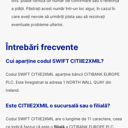
dvs. poate furniza un număr de confirmare sau o referință
a plății. Păstrați acest număr într-un loc sigur, în cazul în
care aveți nevoie să urmăriți plata sau să rezolvați
eventuale probleme ulterior.
Întrebări frecvente
Cui aparține codul SWIFT CITIIE2XMIL?
Codul SWIFT CITIIE2XMIL aparține băncii CITIBANK EUROPE
PLC. Este înregistrat la adresa 1 NORTH WALL QUAY din
Ireland.
Este CITIIE2XMIL o sucursală sau o filială?
Codul SWIFT CITIIE2XMIL are o lungime de 11 caractere, ceea
ce indică faptul că este o
filială
a CITIBANK EUROPE PLC.