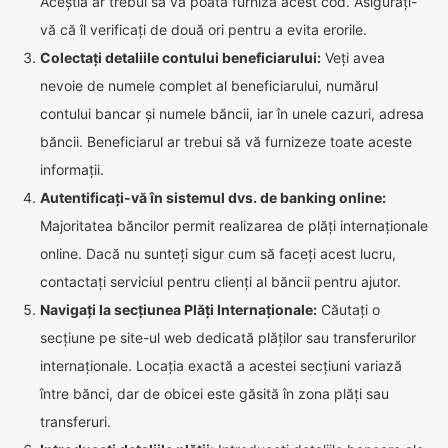
Aceștia ar trebui să vă poată furniza acest cod. Asigurați-
vă că îl verificați de două ori pentru a evita erorile.
Colectați detaliile contului beneficiarului:
Veți avea
nevoie de numele complet al beneficiarului, numărul
contului bancar și numele băncii, iar în unele cazuri, adresa
băncii. Beneficiarul ar trebui să vă furnizeze toate aceste
informații.
Autentificați-vă în sistemul dvs. de banking online:
Majoritatea băncilor permit realizarea de plăți internaționale
online. Dacă nu sunteți sigur cum să faceți acest lucru,
contactați serviciul pentru clienți al băncii pentru ajutor.
Navigați la secțiunea Plăți Internaționale:
Căutați o
secțiune pe site-ul web dedicată plăților sau transferurilor
internaționale. Locația exactă a acestei secțiuni variază
între bănci, dar de obicei este găsită în zona plăți sau
transferuri.