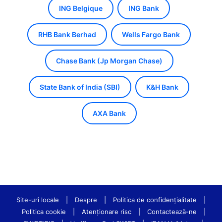
ING Belgique
ING Bank
RHB Bank Berhad
Wells Fargo Bank
Chase Bank (Jp Morgan Chase)
State Bank of India (SBI)
K&H Bank
AXA Bank
Site-uri locale
|
Despre
|
Politica de confidenţialitate
|
Politica cookie
|
Atenționare risc
|
Contactează-ne
|