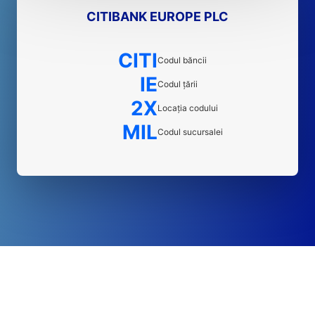
CITIBANK EUROPE PLC
CITI
Codul băncii
IE
Codul țării
2X
Locația codului
MIL
Codul sucursalei