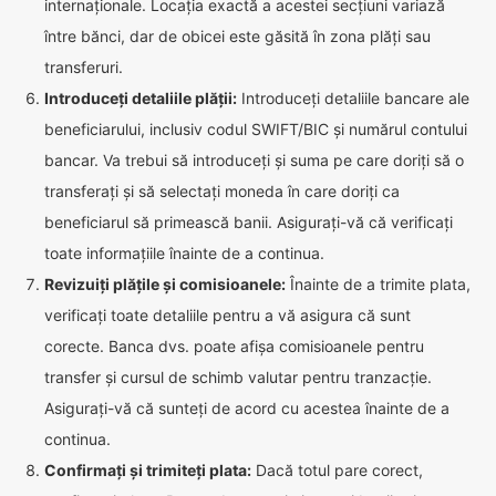
internaționale. Locația exactă a acestei secțiuni variază
între bănci, dar de obicei este găsită în zona plăți sau
transferuri.
Introduceți detaliile plății:
Introduceți detaliile bancare ale
beneficiarului, inclusiv codul SWIFT/BIC și numărul contului
bancar. Va trebui să introduceți și suma pe care doriți să o
transferați și să selectați moneda în care doriți ca
beneficiarul să primească banii. Asigurați-vă că verificați
toate informațiile înainte de a continua.
Revizuiți plățile și comisioanele:
Înainte de a trimite plata,
verificați toate detaliile pentru a vă asigura că sunt
corecte. Banca dvs. poate afișa comisioanele pentru
transfer și cursul de schimb valutar pentru tranzacție.
Asigurați-vă că sunteți de acord cu acestea înainte de a
continua.
Confirmați și trimiteți plata:
Dacă totul pare corect,