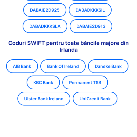
DABAIE2D925
DABADKKKSIL
DABADKKKSLA
DABAIE2D913
Coduri SWIFT pentru toate băncile majore din
Irlanda
AIB Bank
Bank Of Ireland
Danske Bank
KBC Bank
Permanent TSB
Ulster Bank Ireland
UniCredit Bank