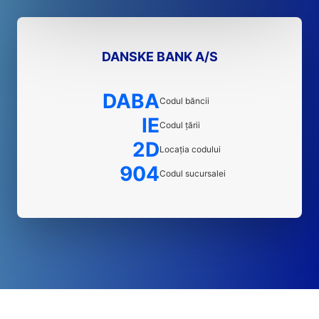
DANSKE BANK A/S
DABA
Codul băncii
IE
Codul țării
2D
Locația codului
904
Codul sucursalei