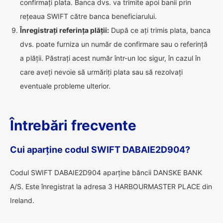
confirmați plata. Banca dvs. va trimite apoi banii prin
rețeaua SWIFT către banca beneficiarului.
Înregistrați referința plății:
După ce ați trimis plata, banca
dvs. poate furniza un număr de confirmare sau o referință
a plății. Păstrați acest număr într-un loc sigur, în cazul în
care aveți nevoie să urmăriți plata sau să rezolvați
eventuale probleme ulterior.
Întrebări frecvente
Cui aparține codul SWIFT DABAIE2D904?
Codul SWIFT DABAIE2D904 aparține băncii DANSKE BANK
A/S. Este înregistrat la adresa 3 HARBOURMASTER PLACE din
Ireland.