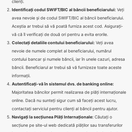
clienți.
Identificați codul SWIFT/BIC al băncii beneficiarului:
Veți
avea nevoie și de codul SWIFT/BIC al băncii beneficiarului.
Aceștia ar trebui să vă poată furniza acest cod. Asigurați-
vă că îl verificați de două ori pentru a evita erorile.
Colectați detaliile contului beneficiarului:
Veți avea
nevoie de numele complet al beneficiarului, numărul
contului bancar și numele băncii, iar în unele cazuri, adresa
băncii. Beneficiarul ar trebui să vă furnizeze toate aceste
informații.
Autentificați-vă în sistemul dvs. de banking online:
Majoritatea băncilor permit realizarea de plăți internaționale
online. Dacă nu sunteți sigur cum să faceți acest lucru,
contactați serviciul pentru clienți al băncii pentru ajutor.
Navigați la secțiunea Plăți Internaționale:
Căutați o
secțiune pe site-ul web dedicată plăților sau transferurilor