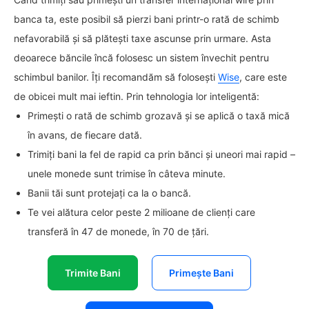
banca ta, este posibil să pierzi bani printr-o rată de schimb
nefavorabilă și să plătești taxe ascunse prin urmare. Asta
deoarece băncile încă folosesc un sistem învechit pentru
schimbul banilor. Îți recomandăm să folosești
Wise
, care este
de obicei mult mai ieftin. Prin tehnologia lor inteligentă:
Primești o rată de schimb grozavă și se aplică o taxă mică
în avans, de fiecare dată.
Trimiți bani la fel de rapid ca prin bănci și uneori mai rapid –
unele monede sunt trimise în câteva minute.
Banii tăi sunt protejați ca la o bancă.
Te vei alătura celor peste 2 milioane de clienți care
transferă în 47 de monede, în 70 de țări.
Trimite Bani
Primește Bani