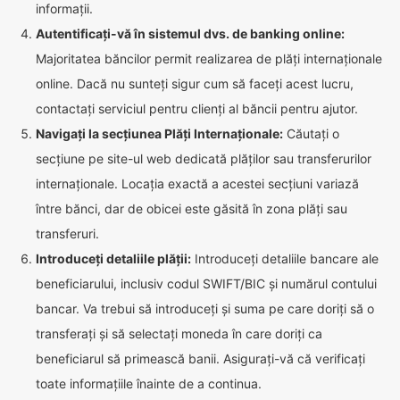
informații.
Autentificați-vă în sistemul dvs. de banking online:
Majoritatea băncilor permit realizarea de plăți internaționale
online. Dacă nu sunteți sigur cum să faceți acest lucru,
contactați serviciul pentru clienți al băncii pentru ajutor.
Navigați la secțiunea Plăți Internaționale:
Căutați o
secțiune pe site-ul web dedicată plăților sau transferurilor
internaționale. Locația exactă a acestei secțiuni variază
între bănci, dar de obicei este găsită în zona plăți sau
transferuri.
Introduceți detaliile plății:
Introduceți detaliile bancare ale
beneficiarului, inclusiv codul SWIFT/BIC și numărul contului
bancar. Va trebui să introduceți și suma pe care doriți să o
transferați și să selectați moneda în care doriți ca
beneficiarul să primească banii. Asigurați-vă că verificați
toate informațiile înainte de a continua.