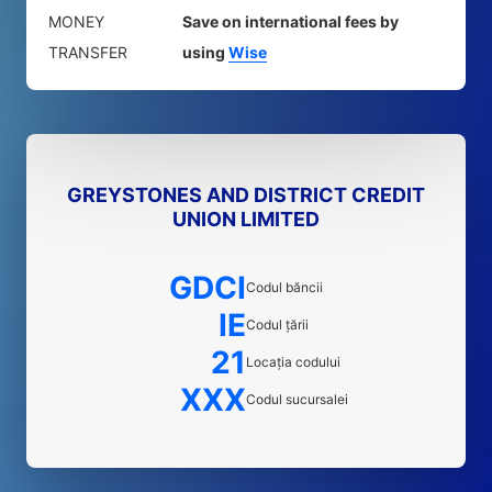
MONEY
Save on international fees by
TRANSFER
using
Wise
GREYSTONES AND DISTRICT CREDIT
UNION LIMITED
GDCI
Codul băncii
IE
Codul țării
21
Locația codului
XXX
Codul sucursalei