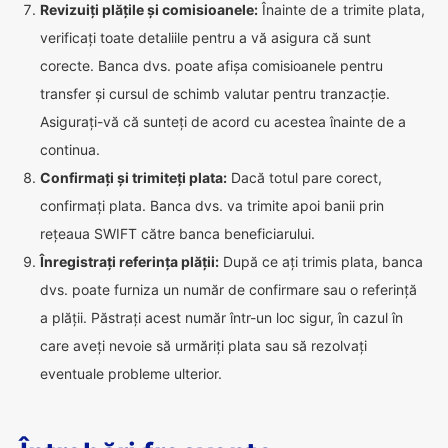
Revizuiți plățile și comisioanele:
Înainte de a trimite plata,
verificați toate detaliile pentru a vă asigura că sunt
corecte. Banca dvs. poate afișa comisioanele pentru
transfer și cursul de schimb valutar pentru tranzacție.
Asigurați-vă că sunteți de acord cu acestea înainte de a
continua.
Confirmați și trimiteți plata:
Dacă totul pare corect,
confirmați plata. Banca dvs. va trimite apoi banii prin
rețeaua SWIFT către banca beneficiarului.
Înregistrați referința plății:
După ce ați trimis plata, banca
dvs. poate furniza un număr de confirmare sau o referință
a plății. Păstrați acest număr într-un loc sigur, în cazul în
care aveți nevoie să urmăriți plata sau să rezolvați
eventuale probleme ulterior.