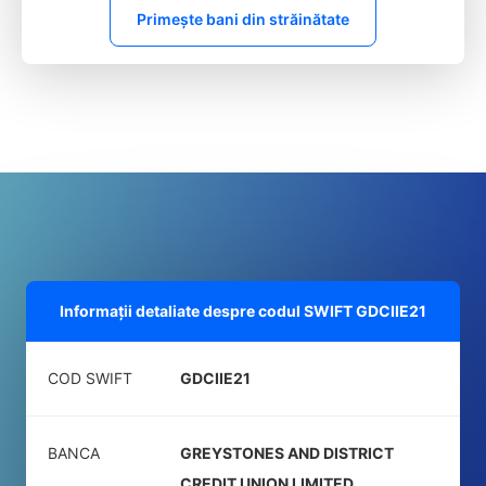
Primește bani din străinătate
Informații detaliate despre codul SWIFT
GDCIIE21
COD SWIFT
GDCIIE21
BANCA
GREYSTONES AND DISTRICT
CREDIT UNION LIMITED