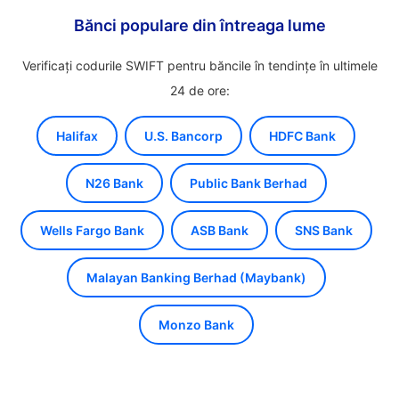
Bănci populare din întreaga lume
Verificați codurile SWIFT pentru băncile în tendințe în ultimele
24 de ore:
Halifax
U.S. Bancorp
HDFC Bank
N26 Bank
Public Bank Berhad
Wells Fargo Bank
ASB Bank
SNS Bank
Malayan Banking Berhad (Maybank)
Monzo Bank