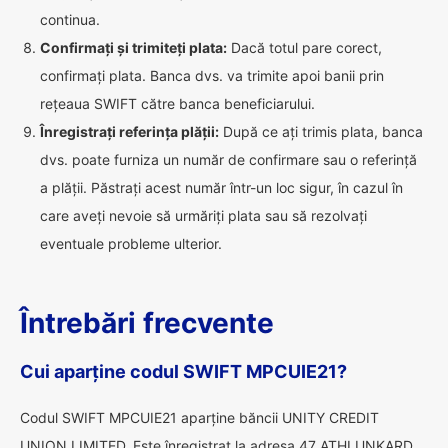
continua.
Confirmați și trimiteți plata:
Dacă totul pare corect,
confirmați plata. Banca dvs. va trimite apoi banii prin
rețeaua SWIFT către banca beneficiarului.
Înregistrați referința plății:
După ce ați trimis plata, banca
dvs. poate furniza un număr de confirmare sau o referință
a plății. Păstrați acest număr într-un loc sigur, în cazul în
care aveți nevoie să urmăriți plata sau să rezolvați
eventuale probleme ulterior.
Întrebări frecvente
Cui aparține codul SWIFT MPCUIE21?
Codul SWIFT MPCUIE21 aparține băncii UNITY CREDIT
UNION LIMITED. Este înregistrat la adresa 47 ATHLUNKARD