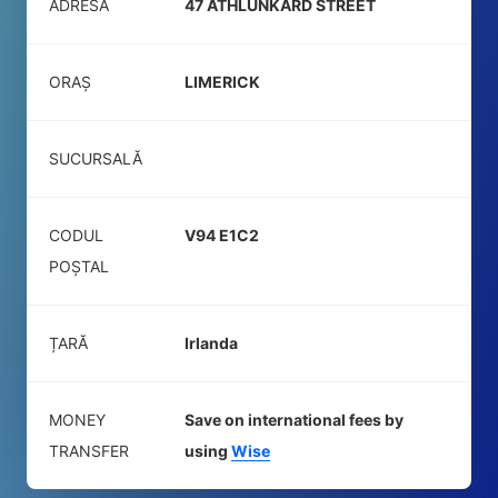
ADRESĂ
47 ATHLUNKARD STREET
ORAȘ
LIMERICK
SUCURSALĂ
CODUL
V94 E1C2
POŞTAL
ȚARĂ
Irlanda
MONEY
Save on international fees by
TRANSFER
using
Wise