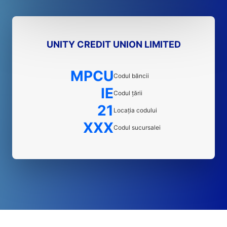
UNITY CREDIT UNION LIMITED
MPCU
Codul băncii
IE
Codul țării
21
Locația codului
XXX
Codul sucursalei