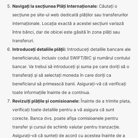
Navigați la secțiunea Plăți Internaționale:
Căutați o
secțiune pe site-ul web dedicată plăților sau transferurilor
internaționale. Locația exactă a acestei secțiuni variază
între bănci, dar de obicei este găsită în zona plăți sau
transferuri.
Introduceți detaliile plății:
Introduceți detaliile bancare ale
beneficiarului, inclusiv codul SWIFT/BIC și numărul contului
bancar. Va trebui să introduceți și suma pe care doriți să o
transferați și să selectați moneda în care doriți ca
beneficiarul să primească banii. Asigurați-vă că verificați
toate informațiile înainte de a continua.
Revizuiți plățile și comisioanele:
Înainte de a trimite plata,
verificați toate detaliile pentru a vă asigura că sunt
corecte. Banca dvs. poate afișa comisioanele pentru
transfer și cursul de schimb valutar pentru tranzacție.
Asigurați-vă că sunteți de acord cu acestea înainte de a