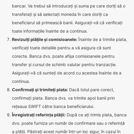
bancar. Va trebui să introduceți și suma pe care doriți să o
transferați și să selectați moneda în care doriți ca
beneficiarul să primească banii. Asigurați-vă că verificați
toate informațiile înainte de a continua.
Revizuiți plățile și comisioanele:
Înainte de a trimite plata,
verificați toate detaliile pentru a vă asigura că sunt
corecte. Banca dvs. poate afișa comisioanele pentru
transfer și cursul de schimb valutar pentru tranzacție.
Asigurați-vă că sunteți de acord cu acestea înainte de a
continua.
Confirmați și trimiteți plata:
Dacă totul pare corect,
confirmați plata. Banca dvs. va trimite apoi banii prin
rețeaua SWIFT către banca beneficiarului.
Înregistrați referința plății:
După ce ați trimis plata, banca
dvs. poate furniza un număr de confirmare sau o referință
a plății. Păstrați acest număr într-un loc sigur, în cazul în