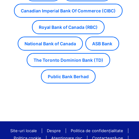
Canadian Imperial Bank Of Commerce (CIBC)
Royal Bank of Canada (RBC)
National Bank of Canada
ASB Bank
The Toronto Dominion Bank (TD)
Public Bank Berhad
Site-uri locale
|
Despre
|
Politica de confidenţialitate
|
Politica cookie
|
Atenționare risc
|
Contactează-ne
|