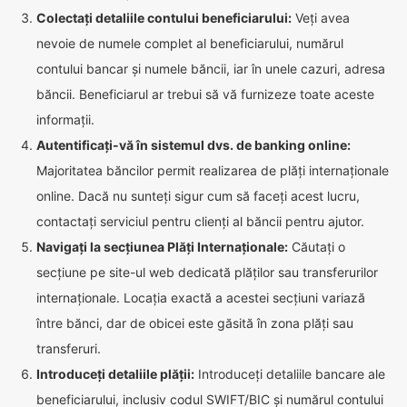
Colectați detaliile contului beneficiarului:
Veți avea
nevoie de numele complet al beneficiarului, numărul
contului bancar și numele băncii, iar în unele cazuri, adresa
băncii. Beneficiarul ar trebui să vă furnizeze toate aceste
informații.
Autentificați-vă în sistemul dvs. de banking online:
Majoritatea băncilor permit realizarea de plăți internaționale
online. Dacă nu sunteți sigur cum să faceți acest lucru,
contactați serviciul pentru clienți al băncii pentru ajutor.
Navigați la secțiunea Plăți Internaționale:
Căutați o
secțiune pe site-ul web dedicată plăților sau transferurilor
internaționale. Locația exactă a acestei secțiuni variază
între bănci, dar de obicei este găsită în zona plăți sau
transferuri.
Introduceți detaliile plății:
Introduceți detaliile bancare ale
beneficiarului, inclusiv codul SWIFT/BIC și numărul contului