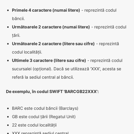
Primele 4 caractere (numai litere)
- reprezintă codul
băncii.
Următoarele 2 caractere (numai litere)
- reprezintă codul
țării.
Următoarele 2 caractere (litere sau cifre)
- reprezintă
codul localității.
Ultimele 3 caractere (litere sau cifre)
- reprezintă codul
sucursalei (opțional). Dacă se utilizează 'XXX', acesta se
referă la sediul central al băncii.
De exemplu, în codul SWIFT 'BARCGB22XXX':
BARC este codul băncii (Barclays)
GB este codul țării (Regatul Unit)
22 este codul localității
XXX reprezintă sediul central.