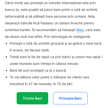
Când trimiți sau primești un transfer internațional wire prin
banca ta, este posibil să pierzi bani printr-o rată de schimb
nefavorabilă și să plătești taxe ascunse prin urmare. Asta
deoarece băncile încă folosesc un sistem învechit pentru
schimbul banilor. Îți recomandăm să folosești
Wise
, care este
de obicei mult mai ieftin. Prin tehnologia lor inteligentă:
Primești o rată de schimb grozavă și se aplică o taxă mică
în avans, de fiecare dată.
Trimiți bani la fel de rapid ca prin bănci și uneori mai rapid –
unele monede sunt trimise în câteva minute.
Banii tăi sunt protejați ca la o bancă.
Te vei alătura celor peste 2 milioane de clienți care
transferă în 47 de monede, în 70 de țări.
Trimite Bani
Primește Bani