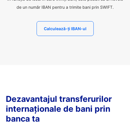
de un număr IBAN pentru a trimite bani prin SWIFT.
Calculează-ți IBAN-ul
Dezavantajul transferurilor
internaționale de bani prin
banca ta