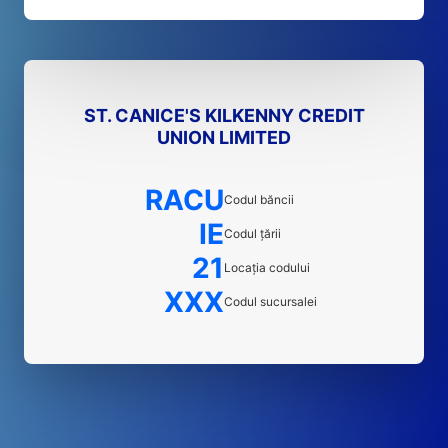
ST. CANICE'S KILKENNY CREDIT
UNION LIMITED
RACU
Codul băncii
IE
Codul țării
21
Locația codului
XXX
Codul sucursalei