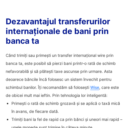
Dezavantajul transferurilor
internaționale de bani prin
banca ta
Când trimiți sau primești un transfer internațional wire prin
banca ta, este posibil să pierzi bani printr-o rată de schimb
nefavorabilă și să plătești taxe ascunse prin urmare. Asta
deoarece băncile încă folosesc un sistem învechit pentru
schimbul banilor. Îți recomandăm să folosești
Wise
, care este
de obicei mult mai ieftin. Prin tehnologia lor inteligentă:
Primești o rată de schimb grozavă și se aplică o taxă mică
în avans, de fiecare dată.
Trimiți bani la fel de rapid ca prin bănci și uneori mai rapid –
unele monede sunt trimise în câteva minute.