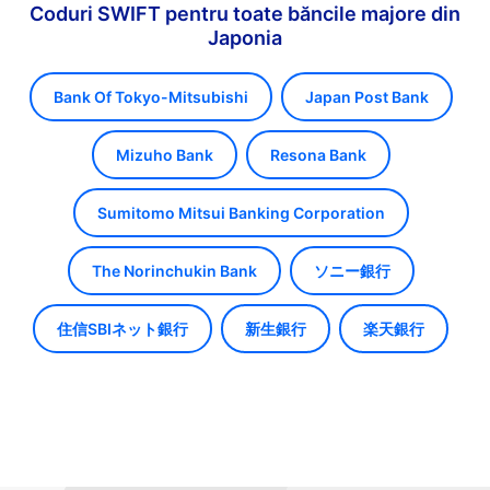
Coduri SWIFT pentru toate băncile majore din
Japonia
Bank Of Tokyo-Mitsubishi
Japan Post Bank
Mizuho Bank
Resona Bank
Sumitomo Mitsui Banking Corporation
The Norinchukin Bank
ソニー銀行
住信SBIネット銀行
新生銀行
楽天銀行