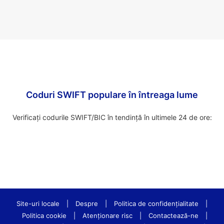
Coduri SWIFT populare în întreaga lume
Verificați codurile SWIFT/BIC în tendință în ultimele 24 de ore:
Site-uri locale
|
Despre
|
Politica de confidenţialitate
|
Politica cookie
|
Atenționare risc
|
Contactează-ne
|