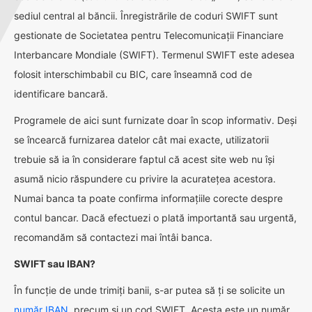
sediul central al băncii. Înregistrările de coduri SWIFT sunt
gestionate de Societatea pentru Telecomunicații Financiare
Interbancare Mondiale (SWIFT). Termenul SWIFT este adesea
folosit interschimbabil cu BIC, care înseamnă cod de
identificare bancară.
Programele de aici sunt furnizate doar în scop informativ. Deși
se încearcă furnizarea datelor cât mai exacte, utilizatorii
trebuie să ia în considerare faptul că acest site web nu își
asumă nicio răspundere cu privire la acuratețea acestora.
Numai banca ta poate confirma informațiile corecte despre
contul bancar. Dacă efectuezi o plată importantă sau urgentă,
recomandăm să contactezi mai întâi banca.
SWIFT sau IBAN?
În funcție de unde trimiți banii, s-ar putea să ți se solicite un
număr IBAN
, precum și un cod SWIFT. Acesta este un număr