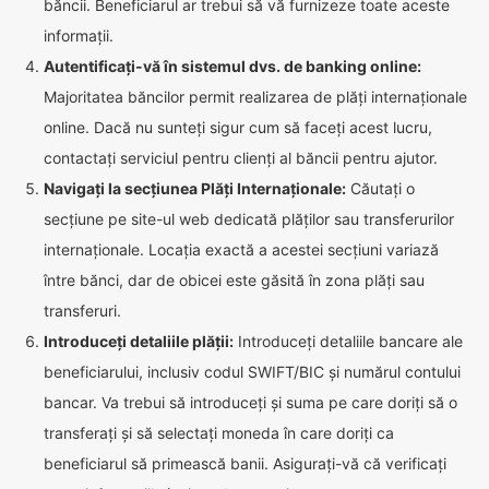
băncii. Beneficiarul ar trebui să vă furnizeze toate aceste
informații.
Autentificați-vă în sistemul dvs. de banking online:
Majoritatea băncilor permit realizarea de plăți internaționale
online. Dacă nu sunteți sigur cum să faceți acest lucru,
contactați serviciul pentru clienți al băncii pentru ajutor.
Navigați la secțiunea Plăți Internaționale:
Căutați o
secțiune pe site-ul web dedicată plăților sau transferurilor
internaționale. Locația exactă a acestei secțiuni variază
între bănci, dar de obicei este găsită în zona plăți sau
transferuri.
Introduceți detaliile plății:
Introduceți detaliile bancare ale
beneficiarului, inclusiv codul SWIFT/BIC și numărul contului
bancar. Va trebui să introduceți și suma pe care doriți să o
transferați și să selectați moneda în care doriți ca
beneficiarul să primească banii. Asigurați-vă că verificați