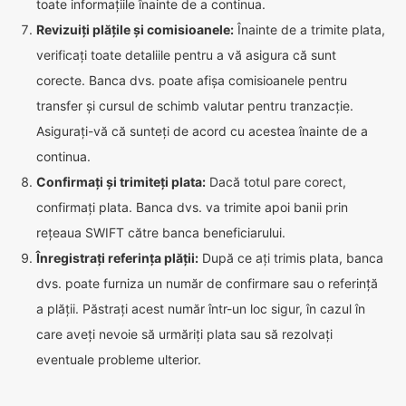
toate informațiile înainte de a continua.
Revizuiți plățile și comisioanele:
Înainte de a trimite plata,
verificați toate detaliile pentru a vă asigura că sunt
corecte. Banca dvs. poate afișa comisioanele pentru
transfer și cursul de schimb valutar pentru tranzacție.
Asigurați-vă că sunteți de acord cu acestea înainte de a
continua.
Confirmați și trimiteți plata:
Dacă totul pare corect,
confirmați plata. Banca dvs. va trimite apoi banii prin
rețeaua SWIFT către banca beneficiarului.
Înregistrați referința plății:
După ce ați trimis plata, banca
dvs. poate furniza un număr de confirmare sau o referință
a plății. Păstrați acest număr într-un loc sigur, în cazul în
care aveți nevoie să urmăriți plata sau să rezolvați
eventuale probleme ulterior.