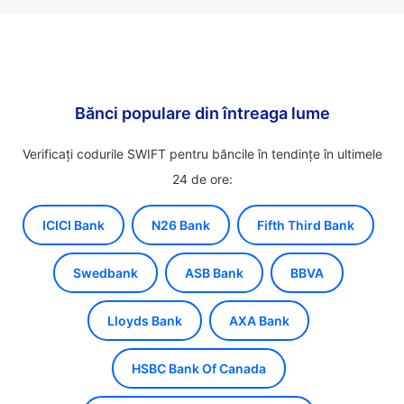
Bănci populare din întreaga lume
Verificați codurile SWIFT pentru băncile în tendințe în ultimele
24 de ore:
ICICI Bank
N26 Bank
Fifth Third Bank
Swedbank
ASB Bank
BBVA
Lloyds Bank
AXA Bank
HSBC Bank Of Canada