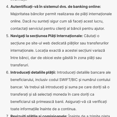
Autentificați-vă în sistemul dvs. de banking online:
Majoritatea băncilor permit realizarea de plăți internaționale
online. Dacă nu sunteți sigur cum să faceți acest lucru,
contactați serviciul pentru clienți al băncii pentru ajutor.
Navigați la secțiunea Plăți Internaționale:
Căutați o
secțiune pe site-ul web dedicată plăților sau transferurilor
internaționale. Locația exactă a acestei secțiuni variază
între bănci, dar de obicei este găsită în zona plăți sau
transferuri.
Introduceți detaliile plății:
Introduceți detaliile bancare ale
beneficiarului, inclusiv codul SWIFT/BIC și numărul contului
bancar. Va trebui să introduceți și suma pe care doriți să o
transferați și să selectați moneda în care doriți ca
beneficiarul să primească banii. Asigurați-vă că verificați
toate informațiile înainte de a continua.
Revizuiți plățile și comisioanele:
Înainte de a trimite plata,