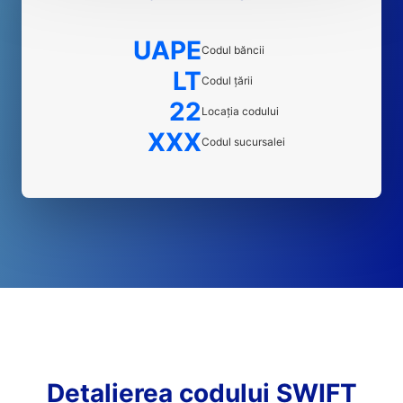
UAPE
Codul băncii
LT
Codul țării
22
Locația codului
XXX
Codul sucursalei
Detalierea codului SWIFT