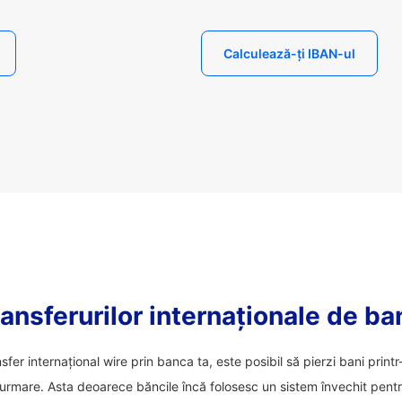
Calculează-ți IBAN-ul
ansferurilor internaționale de ba
nsfer internațional wire prin banca ta, este posibil să pierzi bani prin
 urmare. Asta deoarece băncile încă folosesc un sistem învechit pentru