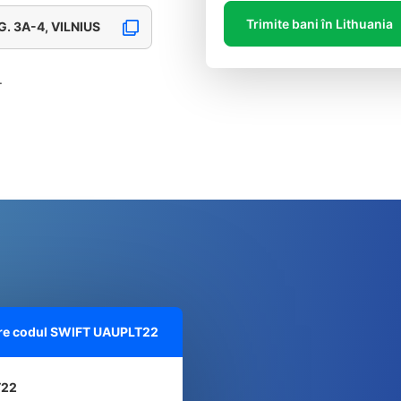
Trimite bani în Lithuania
. 3A-4, VILNIUS
.
pre codul SWIFT
UAUPLT22
T22