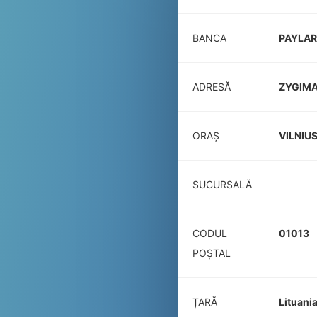
BANCA
PAYLAR
ADRESĂ
ZYGIMA
ORAȘ
VILNIU
SUCURSALĂ
CODUL
01013
POŞTAL
ȚARĂ
Lituani