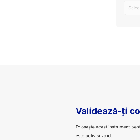
Selec
Validează-ți c
Folosește acest instrument pen
este activ și valid.