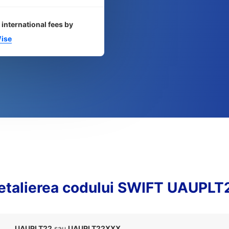
 international fees by
ise
etalierea codului SWIFT UAUPLT
UAUPLT22
sau
UAUPLT22XXX