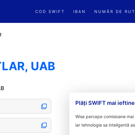
COD SWIFT
IBAN
NUMĂR DE RUT
2
YLAR, UAB
AB
Plăți SWIFT mai ieftine
Wise percepe comisioane mai m
iar tehnologia sa inteligentă a