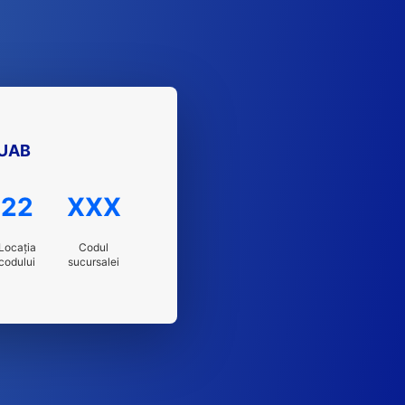
 UAB
22
XXX
Locația
Codul
codului
sucursalei