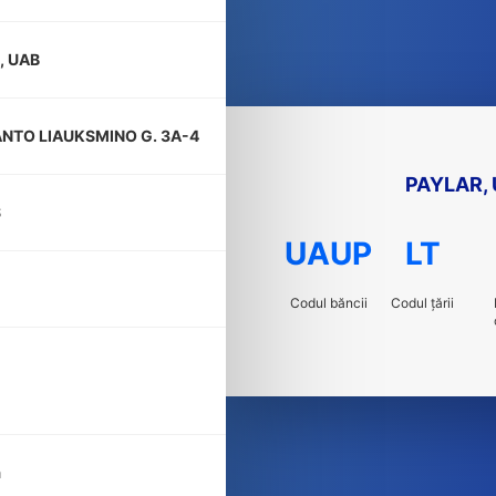
, UAB
NTO LIAUKSMINO G. 3A-4
PAYLAR,
S
UAUP
LT
Codul băncii
Codul țării
a