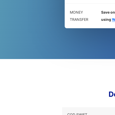
MONEY
Save on
TRANSFER
using
W
D
COD SWIFT