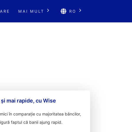
ARE
MAI MULT
RO
 și mai rapide, cu Wise
ici în comparație cu majoritatea băncilor,
sigură faptul că banii ajung rapid.