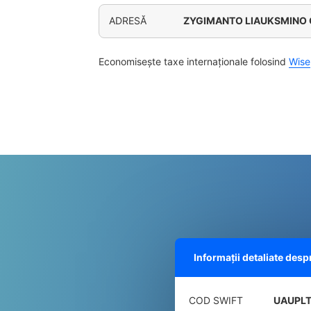
ADRESĂ
ZYGIMANTO LIAUKSMINO G
Economisește taxe internaționale folosind
Wise
Informații detaliate des
COD SWIFT
UAUPL