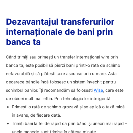
Dezavantajul transferurilor
internaționale de bani prin
banca ta
Când trimiți sau primești un transfer internațional wire prin
banca ta, este posibil să pierzi bani printr-o rată de schimb
nefavorabilă și să plătești taxe ascunse prin urmare. Asta
deoarece băncile încă folosesc un sistem învechit pentru
schimbul banilor. Îți recomandăm să folosești
Wise
, care este
de obicei mult mai ieftin. Prin tehnologia lor inteligentă:
Primești o rată de schimb grozavă și se aplică o taxă mică
în avans, de fiecare dată.
Trimiți bani la fel de rapid ca prin bănci și uneori mai rapid –
unele monede sunt trimise în câteva minute.