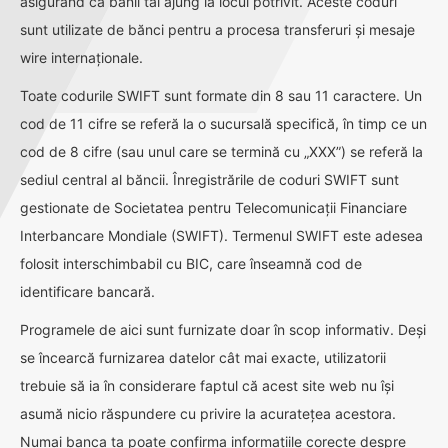
asigurând că banii tăi ajung la locul potrivit. Aceste coduri
sunt utilizate de bănci pentru a procesa transferuri și mesaje
wire internaționale.
Toate codurile SWIFT sunt formate din 8 sau 11 caractere. Un
cod de 11 cifre se referă la o sucursală specifică, în timp ce un
cod de 8 cifre (sau unul care se termină cu „XXX”) se referă la
sediul central al băncii. Înregistrările de coduri SWIFT sunt
gestionate de Societatea pentru Telecomunicații Financiare
Interbancare Mondiale (SWIFT). Termenul SWIFT este adesea
folosit interschimbabil cu BIC, care înseamnă cod de
identificare bancară.
Programele de aici sunt furnizate doar în scop informativ. Deși
se încearcă furnizarea datelor cât mai exacte, utilizatorii
trebuie să ia în considerare faptul că acest site web nu își
asumă nicio răspundere cu privire la acuratețea acestora.
Numai banca ta poate confirma informațiile corecte despre