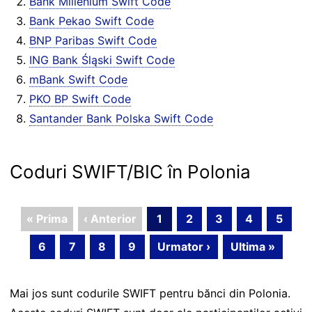
Bank Millenium Swift Code
Bank Pekao Swift Code
BNP Paribas Swift Code
ING Bank Śląski Swift Code
mBank Swift Code
PKO BP Swift Code
Santander Bank Polska Swift Code
Coduri SWIFT/BIC în Polonia
« Prima
‹ Anterior
1
2
3
4
5
6
7
8
9
Urmator ›
Ultima »
Mai jos sunt codurile SWIFT pentru bănci din Polonia.