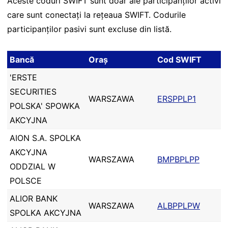
Aceste coduri SWIFT sunt doar ale participanților activi
care sunt conectați la rețeaua SWIFT. Codurile
participanților pasivi sunt excluse din listă.
Bancă
Oraș
Cod SWIFT
'ERSTE
SECURITIES
WARSZAWA
ERSPPLP1
POLSKA' SPOWKA
AKCYJNA
AION S.A. SPOLKA
AKCYJNA
WARSZAWA
BMPBPLPP
ODDZIAL W
POLSCE
ALIOR BANK
WARSZAWA
ALBPPLPW
SPOLKA AKCYJNA