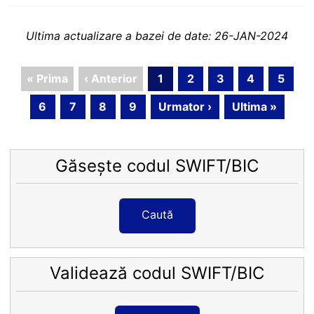
Ultima actualizare a bazei de date: 26-JAN-2024
« Prima
‹ Anterior
1
2
3
4
5
6
7
8
9
Urmator ›
Ultima »
Găsește codul SWIFT/BIC
Caută
Validează codul SWIFT/BIC