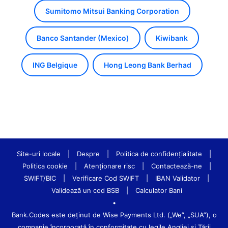
Sumitomo Mitsui Banking Corporation
Banco Santander (Mexico)
Kiwibank
ING Belgique
Hong Leong Bank Berhad
Site-uri locale
|
Despre
|
Politica de confidenţialitate
|
Politica cookie
|
Atenționare risc
|
Contactează-ne
|
SWIFT/BIC
|
Verificare Cod SWIFT
|
IBAN Validator
|
Validează un cod BSB
|
Calculator Bani
•
Bank.Codes este deținut de Wise Payments Ltd. („We”, „SUA”), o
companie încorporată în conformitate cu legile Angliei și Țării