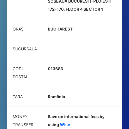
SOSEAUA BUCURESTI-PLOIESTI
172-176, FLOOR 4 SECTOR 1
ORAȘ
BUCHAREST
SUCURSALĂ
CODUL
013686
POŞTAL
ȚARĂ
România
MONEY
Save on international fees by
TRANSFER
using
Wise