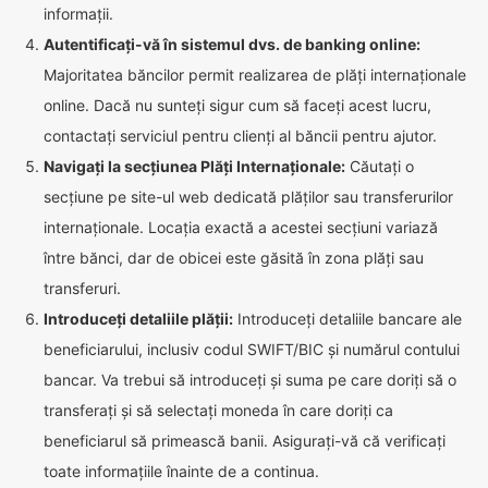
informații.
Autentificați-vă în sistemul dvs. de banking online:
Majoritatea băncilor permit realizarea de plăți internaționale
online. Dacă nu sunteți sigur cum să faceți acest lucru,
contactați serviciul pentru clienți al băncii pentru ajutor.
Navigați la secțiunea Plăți Internaționale:
Căutați o
secțiune pe site-ul web dedicată plăților sau transferurilor
internaționale. Locația exactă a acestei secțiuni variază
între bănci, dar de obicei este găsită în zona plăți sau
transferuri.
Introduceți detaliile plății:
Introduceți detaliile bancare ale
beneficiarului, inclusiv codul SWIFT/BIC și numărul contului
bancar. Va trebui să introduceți și suma pe care doriți să o
transferați și să selectați moneda în care doriți ca
beneficiarul să primească banii. Asigurați-vă că verificați
toate informațiile înainte de a continua.