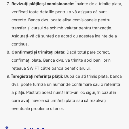
Revizuiți plățile și comisioanele:
Înainte de a trimite plata,
verificați toate detaliile pentru a vă asigura că sunt
corecte. Banca dvs. poate afișa comisioanele pentru
transfer și cursul de schimb valutar pentru tranzacție.
Asigurați-vă că sunteți de acord cu acestea înainte de a
continua.
Confirmați și trimiteți plata:
Dacă totul pare corect,
confirmați plata. Banca dvs. va trimite apoi banii prin
rețeaua SWIFT către banca beneficiarului.
Înregistrați referința plății:
După ce ați trimis plata, banca
dvs. poate furniza un număr de confirmare sau o referință
a plății. Păstrați acest număr într-un loc sigur, în cazul în
care aveți nevoie să urmăriți plata sau să rezolvați
eventuale probleme ulterior.