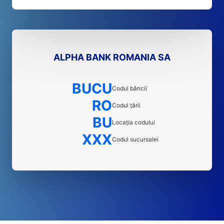
ALPHA BANK ROMANIA SA
BUCU
Codul băncii
RO
Codul țării
BU
Locația codului
XXX
Codul sucursalei