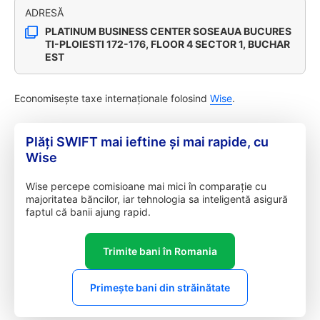
ADRESĂ
PLATINUM BUSINESS CENTER SOSEAUA BUCURES
TI-PLOIESTI 172-176, FLOOR 4 SECTOR 1, BUCHAR
EST
Economisește taxe internaționale folosind
Wise
.
Plăți SWIFT mai ieftine și mai rapide, cu
Wise
Wise percepe comisioane mai mici în comparație cu
majoritatea băncilor, iar tehnologia sa inteligentă asigură
faptul că banii ajung rapid.
Trimite bani în Romania
Primește bani din străinătate