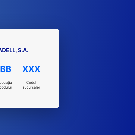
DELL, S.A.
BB
XXX
Locația
Codul
codului
sucursalei