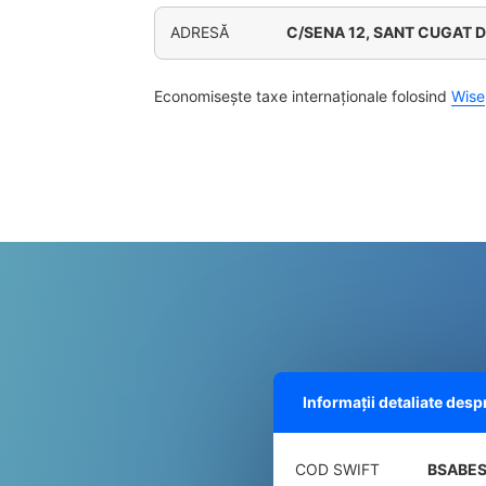
ADRESĂ
C/SENA 12, SANT CUGAT 
Economisește taxe internaționale folosind
Wise
Informații detaliate des
COD SWIFT
BSABE