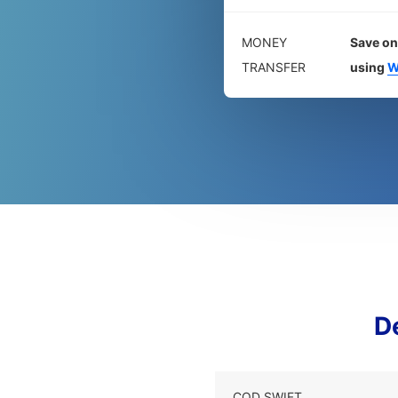
MONEY
Save on
TRANSFER
using
W
D
COD SWIFT