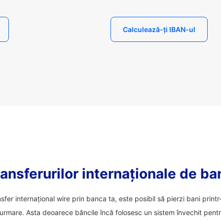
Calculează-ți IBAN-ul
ansferurilor internaționale de ba
nsfer internațional wire prin banca ta, este posibil să pierzi bani prin
 urmare. Asta deoarece băncile încă folosesc un sistem învechit pentru