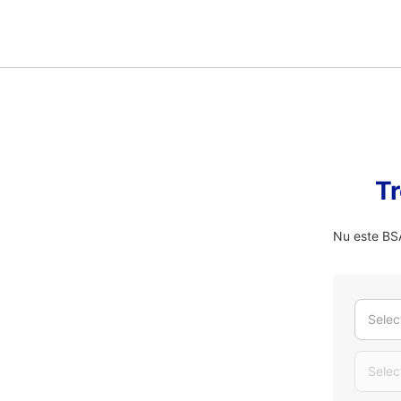
Tr
Nu este BSA
Selec
Selec