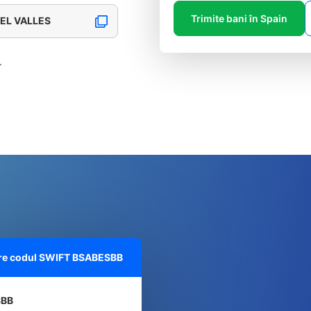
Trimite bani în Spain
DEL VALLES
.
pre codul SWIFT
BSABESBB
SBB