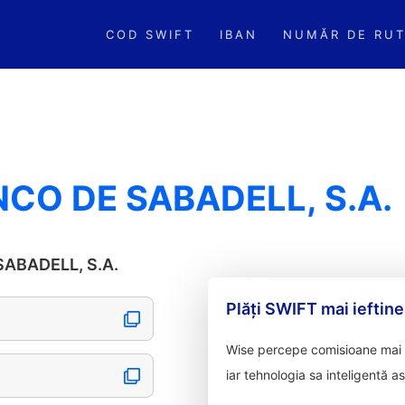
COD SWIFT
IBAN
NUMĂR DE RUT
CO DE SABADELL, S.A.
 SABADELL, S.A.
Plăți SWIFT mai ieftine
Wise percepe comisioane mai m
iar tehnologia sa inteligentă a