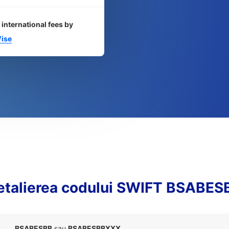
 international fees by
ise
etalierea codului SWIFT BSABES
BSABESBB
sau
BSABESBBXXX