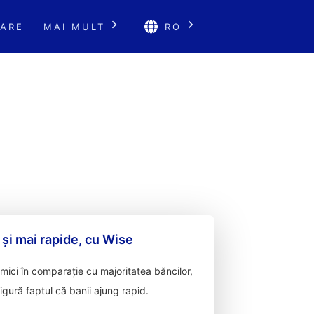
ARE
MAI MULT
RO
 și mai rapide, cu Wise
ici în comparație cu majoritatea băncilor,
sigură faptul că banii ajung rapid.