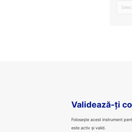
Selec
Validează-ți c
Folosește acest instrument pen
este activ și valid.