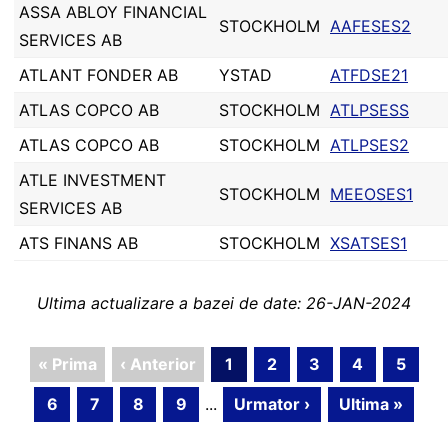
ASSA ABLOY FINANCIAL
STOCKHOLM
AAFESES2
SERVICES AB
ATLANT FONDER AB
YSTAD
ATFDSE21
ATLAS COPCO AB
STOCKHOLM
ATLPSESS
ATLAS COPCO AB
STOCKHOLM
ATLPSES2
ATLE INVESTMENT
STOCKHOLM
MEEOSES1
SERVICES AB
ATS FINANS AB
STOCKHOLM
XSATSES1
Ultima actualizare a bazei de date: 26-JAN-2024
« Prima
‹ Anterior
1
2
3
4
5
6
7
8
9
...
Urmator ›
Ultima »