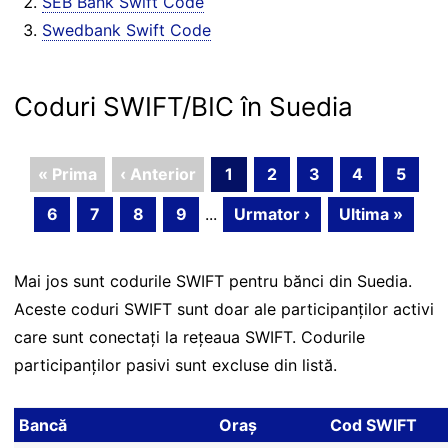
SEB Bank Swift Code
Swedbank Swift Code
Coduri SWIFT/BIC în Suedia
« Prima
‹ Anterior
1
2
3
4
5
6
7
8
9
...
Urmator ›
Ultima »
Mai jos sunt codurile SWIFT pentru bănci din Suedia.
Aceste coduri SWIFT sunt doar ale participanților activi
care sunt conectați la rețeaua SWIFT. Codurile
participanților pasivi sunt excluse din listă.
Bancă
Oraș
Cod SWIFT