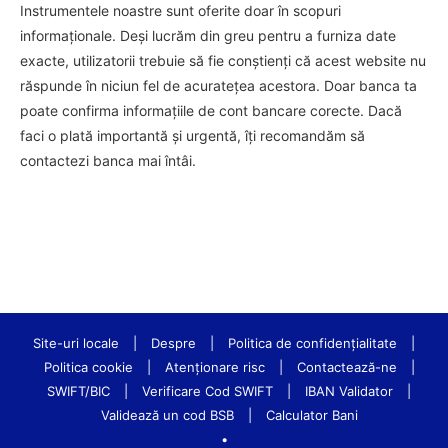
Instrumentele noastre sunt oferite doar în scopuri
informaționale. Deși lucrăm din greu pentru a furniza date
exacte, utilizatorii trebuie să fie conștienți că acest website nu
răspunde în niciun fel de acuratețea acestora. Doar banca ta
poate confirma informațiile de cont bancare corecte. Dacă
faci o plată importantă și urgentă, îți recomandăm să
contactezi banca mai întâi.
Site-uri locale
|
Despre
|
Politica de confidenţialitate
|
Politica cookie
|
Atenționare risc
|
Contactează-ne
|
SWIFT/BIC
|
Verificare Cod SWIFT
|
IBAN Validator
|
Validează un cod BSB
|
Calculator Bani
•