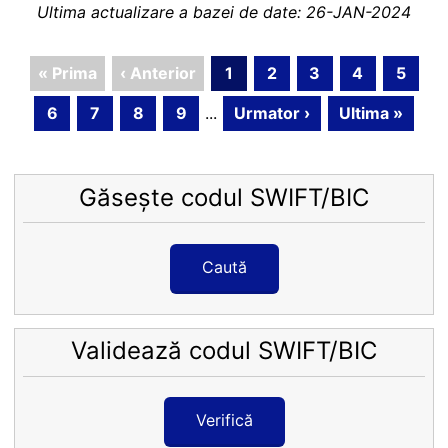
Ultima actualizare a bazei de date: 26-JAN-2024
« Prima
‹ Anterior
1
2
3
4
5
6
7
8
9
...
Urmator ›
Ultima »
Găsește codul SWIFT/BIC
Caută
Validează codul SWIFT/BIC
Verifică