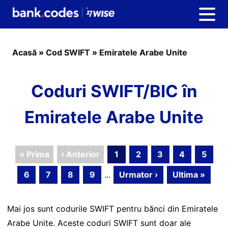
Acasă
»
Cod SWIFT
»
Emiratele Arabe Unite
Coduri SWIFT/BIC în
Emiratele Arabe Unite
« Prima
‹ Anterior
1
2
3
4
5
6
7
8
9
...
Urmator ›
Ultima »
Mai jos sunt codurile SWIFT pentru bănci din Emiratele
Arabe Unite. Aceste coduri SWIFT sunt doar ale