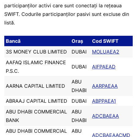
participanților activi care sunt conectați la rețeaua
SWIFT. Codurile participanților pasivi sunt excluse din
listă.
Bancă
Oraș
Cod SWIFT
3S MONEY CLUB LIMITED
DUBAI
MOLUAEA2
AAFAQ ISLAMIC FINANCE
DUBAI
AIFPAEAD
P.S.C.
ABU
AARNA CAPITAL LIMITED
AARPAEAA
DHABI
ABRAAJ CAPITAL LIMITED
DUBAI
ABPPAEA1
ABU DHABI COMMERCIAL
ABU
ADCBAEAA
BANK
DHABI
ABU DHABI COMMERCIAL
ABU
ADCBAEAACMD