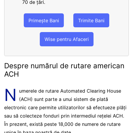
70 de țări.
Primește Bani
Trimite Bani
Wise pentru Afaceri
Despre numărul de rutare american
ACH
N
umerele de rutare Automated Clearing House
(ACH) sunt parte a unui sistem de plată
electronic care permite utilizatorilor să efectueze plăți
sau să colecteze fonduri prin intermediul rețelei ACH.
În prezent, există peste 18,000 de numere de rutare
unice în baza noastră de date.