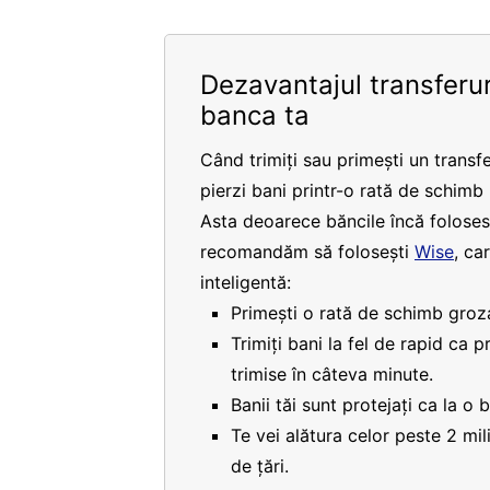
Dezavantajul transferur
banca ta
Când trimiți sau primești un transfe
pierzi bani printr-o rată de schimb
Asta deoarece băncile încă folosesc
recomandăm să folosești
Wise
, ca
inteligentă:
Primești o rată de schimb groza
Trimiți bani la fel de rapid ca 
trimise în câteva minute.
Banii tăi sunt protejați ca la o 
Te vei alătura celor peste 2 mi
de țări.