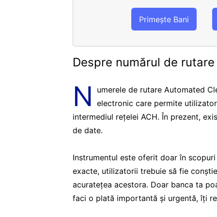
Primește Bani
Despre numărul de rutar
N
umerele de rutare Automated Cle
electronic care permite utilizato
intermediul rețelei ACH. În prezent, ex
de date.
Instrumentul este oferit doar în scopur
exacte, utilizatorii trebuie să fie conșt
acuratețea acestora. Doar banca ta poa
faci o plată importantă și urgentă, îți