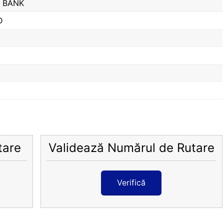
 BANK
D
tare
Validează Numărul de Rutare
Verifică