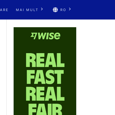
ARE
MAI MULT
RO