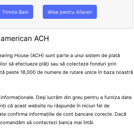
Trimite Bani
Wise pentru Afaceri
e american ACH
aring House (ACH) sunt parte a unui sistem de plată
rilor să efectueze plăți sau să colecteze fonduri prin
istă peste 18,000 de numere de rutare unice în baza noastră
i informaționale. Deși lucrăm din greu pentru a furniza date
ienți că acest website nu răspunde în niciun fel de
te confirma informațiile de cont bancare corecte. Dacă
 recomandăm să contactezi banca mai întâi.