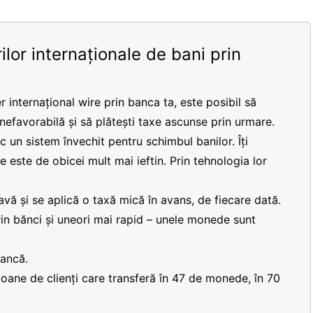
ilor internaționale de bani prin
r internațional wire prin banca ta, este posibil să
 nefavorabilă și să plătești taxe ascunse prin urmare.
 un sistem învechit pentru schimbul banilor. Îți
re este de obicei mult mai ieftin. Prin tehnologia lor
vă și se aplică o taxă mică în avans, de fiecare dată.
prin bănci și uneori mai rapid – unele monede sunt
bancă.
lioane de clienți care transferă în 47 de monede, în 70