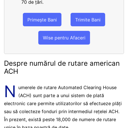
70 de țări.
Primește Bani
Trimite Bani
Wise pentru Afaceri
Despre numărul de rutare american
ACH
N
umerele de rutare Automated Clearing House
(ACH) sunt parte a unui sistem de plată
electronic care permite utilizatorilor să efectueze plăți
sau să colecteze fonduri prin intermediul rețelei ACH.
În prezent, există peste 18,000 de numere de rutare
unice în baza noastră de date.