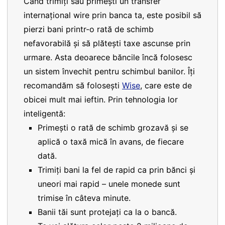
Când trimiți sau primești un transfer
internațional wire prin banca ta, este posibil să
pierzi bani printr-o rată de schimb
nefavorabilă și să plătești taxe ascunse prin
urmare. Asta deoarece băncile încă folosesc
un sistem învechit pentru schimbul banilor. Îți
recomandăm să folosești
Wise
, care este de
obicei mult mai ieftin. Prin tehnologia lor
inteligentă:
Primești o rată de schimb grozavă și se
aplică o taxă mică în avans, de fiecare
dată.
Trimiți bani la fel de rapid ca prin bănci și
uneori mai rapid – unele monede sunt
trimise în câteva minute.
Banii tăi sunt protejați ca la o bancă.