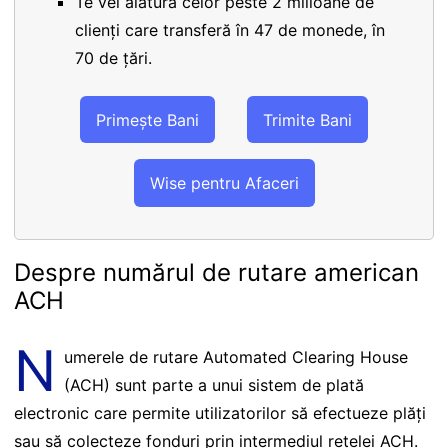
Te vei alătura celor peste 2 milioane de
clienți care transferă în 47 de monede, în
70 de țări.
Primește Bani
Trimite Bani
Wise pentru Afaceri
Despre numărul de rutare american
ACH
N
umerele de rutare Automated Clearing House
(ACH) sunt parte a unui sistem de plată
electronic care permite utilizatorilor să efectueze plăți
sau să colecteze fonduri prin intermediul rețelei ACH.