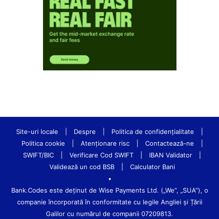
Site-uri locale
|
Despre
|
Politica de confidenţialitate
|
Politica cookie
|
Atenționare risc
|
Contactează-ne
|
SWIFT/BIC
|
Verificare Cod SWIFT
|
IBAN Validator
|
Validează un cod BSB
|
Calculator Bani
•
Bank.Codes este deținut de Wise Payments Ltd. („We”, „SUA”), o
companie încorporată în conformitate cu legile Angliei și Țării
Galilor cu numărul de companii 07209813.