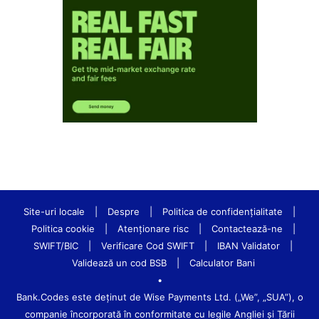
Site-uri locale
|
Despre
|
Politica de confidenţialitate
|
Politica cookie
|
Atenționare risc
|
Contactează-ne
|
SWIFT/BIC
|
Verificare Cod SWIFT
|
IBAN Validator
|
Validează un cod BSB
|
Calculator Bani
•
Bank.Codes este deținut de Wise Payments Ltd. („We”, „SUA”), o
companie încorporată în conformitate cu legile Angliei și Țării