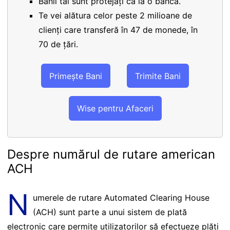
Banii tăi sunt protejați ca la o bancă.
Te vei alătura celor peste 2 milioane de
clienți care transferă în 47 de monede, în
70 de țări.
Primește Bani
Trimite Bani
Wise pentru Afaceri
Despre numărul de rutare american
ACH
N
umerele de rutare Automated Clearing House
(ACH) sunt parte a unui sistem de plată
electronic care permite utilizatorilor să efectueze plăți