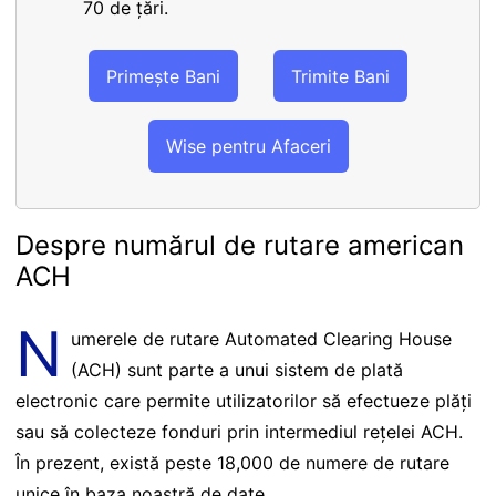
70 de țări.
Primește Bani
Trimite Bani
Wise pentru Afaceri
Despre numărul de rutare american
ACH
N
umerele de rutare Automated Clearing House
(ACH) sunt parte a unui sistem de plată
electronic care permite utilizatorilor să efectueze plăți
sau să colecteze fonduri prin intermediul rețelei ACH.
În prezent, există peste 18,000 de numere de rutare
unice în baza noastră de date.