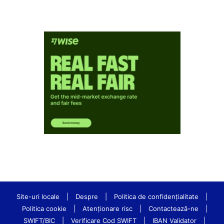
Site-uri locale
|
Despre
|
Politica de confidenţialitate
|
Politica cookie
|
Atenționare risc
|
Contactează-ne
|
SWIFT/BIC
|
Verificare Cod SWIFT
|
IBAN Validator
|