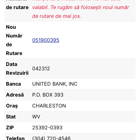
de rutare
valabil. Te rugăm să folosești noul număr
de rutare de mai jos.
Nou
Număr
051900395
de
Rutare
Data
042312
Revizuirii
Banca
UNITED BANK, INC
Adresă
P.O. BOX 393
Oraș
CHARLESTON
Stat
WV
ZIP
25392-0393
Telefon
(304) 720-4546