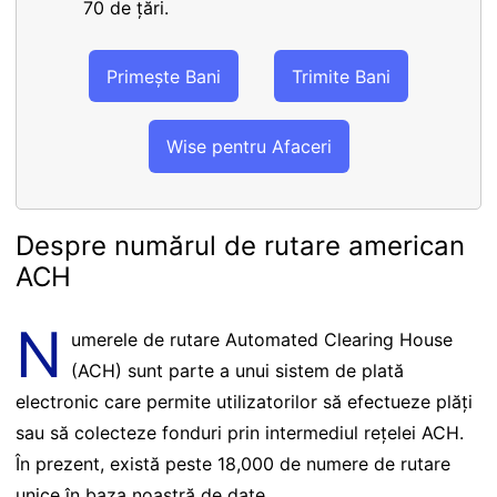
70 de țări.
Primește Bani
Trimite Bani
Wise pentru Afaceri
Despre numărul de rutare american
ACH
N
umerele de rutare Automated Clearing House
(ACH) sunt parte a unui sistem de plată
electronic care permite utilizatorilor să efectueze plăți
sau să colecteze fonduri prin intermediul rețelei ACH.
În prezent, există peste 18,000 de numere de rutare
unice în baza noastră de date.